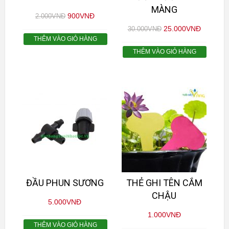
MÀNG
900
VNĐ
2.000
VNĐ
25.000
VNĐ
30.000
VNĐ
THÊM VÀO GIỎ HÀNG
THÊM VÀO GIỎ HÀNG
ĐẦU PHUN SƯƠNG
THẺ GHI TÊN CẮM
CHẬU
5.000
VNĐ
1.000
VNĐ
THÊM VÀO GIỎ HÀNG