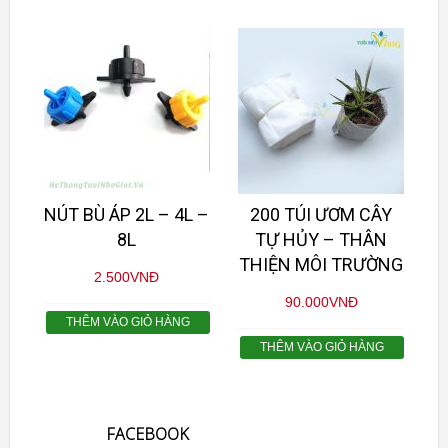
NÚT BÙ ÁP 2L – 4L –
200 TÚI ƯƠM CÂY
8L
TỰ HỦY – THÂN
THIỆN MÔI TRƯỜNG
2.500
VNĐ
90.000
VNĐ
THÊM VÀO GIỎ HÀNG
THÊM VÀO GIỎ HÀNG
FACEBOOK