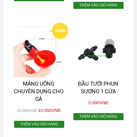
THÊM VÀO GIỎ HÀNG
GIẢM
GIÁ!
MÁNG UỐNG
ĐẦU TƯỚI PHUN
CHUYÊN DỤNG CHO
SƯƠNG 1 CỬA
GÀ
5.000
VNĐ
10.000
VNĐ
15.000
VNĐ
THÊM VÀO GIỎ HÀNG
THÊM VÀO GIỎ HÀNG