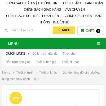
CHÍNH SÁCH BẢO MẬT THÔNG TIN
CHÍNH SÁCH THANH TOÁN
CHÍNH SÁCH GIAO HÀNG – VẬN CHUYỂN
CHÍNH SÁCH ĐỔI TRẢ – HOÀN TIỀN
CHÍNH SÁCH KIỂM HÀNG
THÔNG TIN LIÊN HỆ
CART
0
MENU
QUICK LINKS
Bộ kit tưới đầy đủ
Tưới phun
Đầu tưới nhỏ giọt
Thiết bị hẹn giờ
Thiết bị khác
Home
Thiết bị tưới
Thiết bị khác
Bút đo nồng độ dinh dưỡng
dung dịch thủy canh – TDS
GIẢM