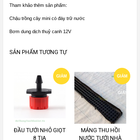
Tham khảo thêm sản phẩm:
Chậu trồng cây mini có đáy trữ nước
Bơm dung dịch thuỷ canh 12V
SẢN PHẨM TƯƠNG TỰ
GIẢM
GIẢM
GIÁ!
GIÁ!
ĐẦU TƯỚI NHỎ GIỌT
MÁNG THU HỒI
8 TIA
NƯỚC TƯỚI NHÀ