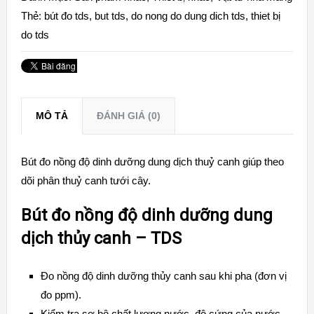
Thẻ:
bút đo tds
,
but tds
,
do nong do dung dich tds
,
thiet bị
do tds
MÔ TẢ
ĐÁNH GIÁ (0)
Bút đo nồng độ dinh dưỡng dung dịch thuỷ canh giúp theo
dõi phân thuỷ canh tưới cây.
Bút đo nồng độ dinh dưỡng dung
dịch thủy canh – TDS
Đo nồng độ dinh dưỡng thủy canh sau khi pha (đơn vị
đo ppm).
Kiểm tra sơ bộ chất lượng nước, độ cứng của nước.