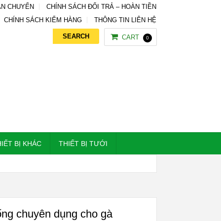
ẬN CHUYỂN
CHÍNH SÁCH ĐỔI TRẢ – HOÀN TIỀN
CHÍNH SÁCH KIỂM HÀNG
THÔNG TIN LIÊN HỆ
CART
0
IẾT BỊ KHÁC
THIẾT BỊ TƯỚI
ng chuyên dụng cho gà