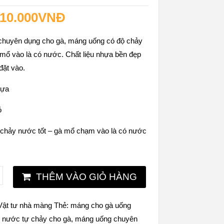
10.000
VNĐ
huyên dụng cho gà, máng uống có độ chảy
 mổ vào là có nước. Chất liệu nhựa bền đẹp
đặt vào.
hựa
ỏ
chảy nước tốt – gà mổ chạm vào là có nước
THÊM VÀO GIỎ HÀNG
Vật tư nhà màng
Thẻ:
máng cho gà uống
 nước tự chảy cho gà
,
máng uống chuyên