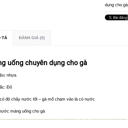
dụng cho gà
 TẢ
ĐÁNH GIÁ (0)
g uống chuyên dụng cho gà
iệu: nhựa
ắc: Đỏ
có độ chảy nước tốt – gà mổ chạm vào là có nước
thước máng uống cho gà