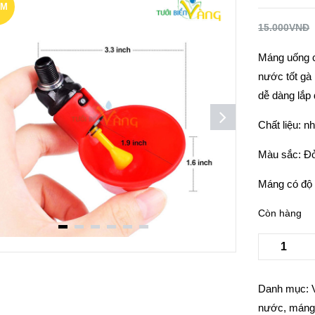
ẢM
15.000
VNĐ
Á!
Máng uống c
nước tốt gà
dễ dàng lắp 
Chất liệu: n
Màu sắc: Đ
Máng có độ 
Còn hàng
Danh mục:
nước
,
máng