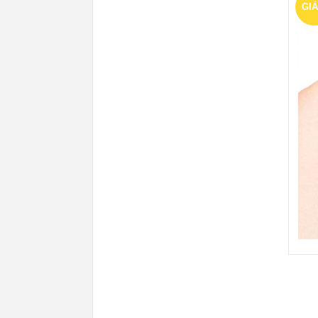
GI
GI