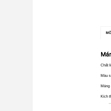
MÔ
Mán
Chất l
Màu s
Máng 
Kích 