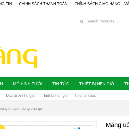
NG TIN
CHÍNH SÁCH THANH TOÁN
CHÍNH SÁCH GIAO HÀNG – V
ẪN
MÔ HÌNH TƯỚI
TIN TỨC
THIẾT BỊ HẸN GIỜ
TH
Đầu tưới nhỏ giọt
Thiết bị hẹn giờ
Thiết bị khác
uống chuyên dụng cho gà
Máng uố