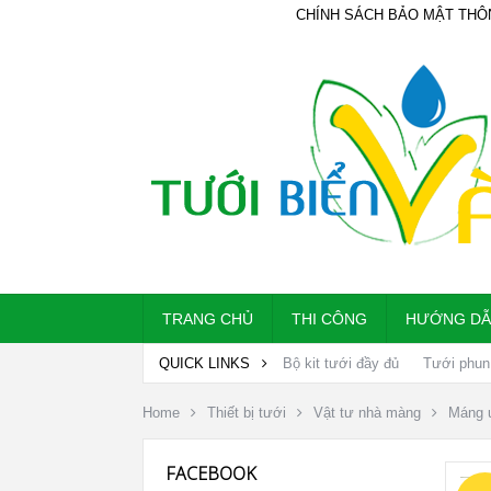
CHÍNH SÁCH BẢO MẬT THÔ
TRANG CHỦ
THI CÔNG
HƯỚNG D
QUICK LINKS
Bộ kit tưới đầy đủ
Tưới phun
Home
Thiết bị tưới
Vật tư nhà màng
Máng 
FACEBOOK