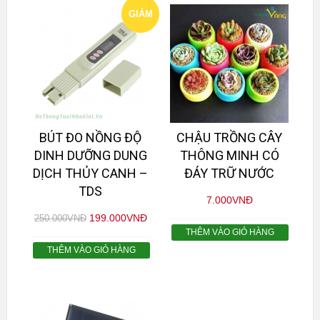
GIẢM
GIÁ!
BÚT ĐO NỒNG ĐỘ
CHẬU TRỒNG CÂY
DINH DƯỠNG DUNG
THÔNG MINH CÓ
DỊCH THỦY CANH –
ĐÁY TRỮ NƯỚC
TDS
7.000
VNĐ
199.000
VNĐ
250.000
VNĐ
THÊM VÀO GIỎ HÀNG
THÊM VÀO GIỎ HÀNG