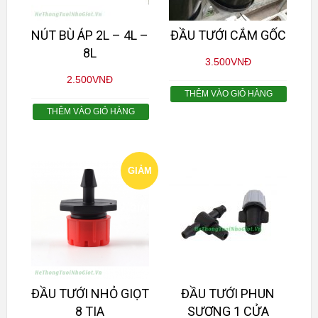
NÚT BÙ ÁP 2L – 4L –
ĐẦU TƯỚI CẮM GỐC
8L
3.500
VNĐ
2.500
VNĐ
THÊM VÀO GIỎ HÀNG
THÊM VÀO GIỎ HÀNG
GIẢM
GIÁ!
ĐẦU TƯỚI NHỎ GIỌT
ĐẦU TƯỚI PHUN
8 TIA
SƯƠNG 1 CỬA