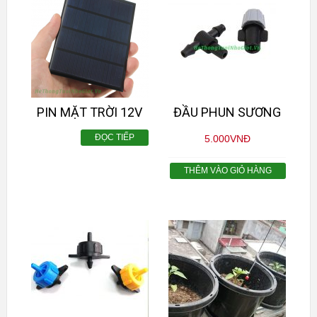
PIN MẶT TRỜI 12V
ĐẦU PHUN SƯƠNG
ĐỌC TIẾP
5.000
VNĐ
THÊM VÀO GIỎ HÀNG