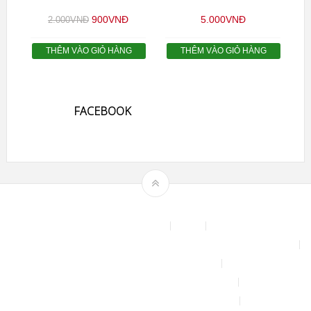
900
VNĐ
5.000
VNĐ
2.000
VNĐ
THÊM VÀO GIỎ HÀNG
THÊM VÀO GIỎ HÀNG
FACEBOOK
Theme by
mythemeshop
Affiliate Area
Blog
Bộ phun sương tự động để tưới cây, làm mát sân vườn nhà xưởng
Chính sách & quy định chung
CHÍNH SÁCH BẢO MẬT THÔNG TIN
CHÍNH SÁCH ĐỔI TRẢ – HOÀN TIỀN