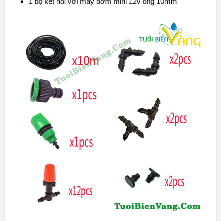
1 bộ kết nối với máy bơm mini 12v ống 10mm