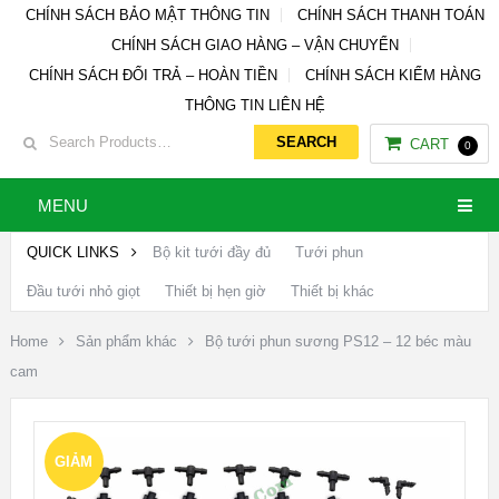
CHÍNH SÁCH BẢO MẬT THÔNG TIN
CHÍNH SÁCH THANH TOÁN
CHÍNH SÁCH GIAO HÀNG – VẬN CHUYỂN
CHÍNH SÁCH ĐỔI TRẢ – HOÀN TIỀN
CHÍNH SÁCH KIỂM HÀNG
THÔNG TIN LIÊN HỆ
CART
0
MENU
QUICK LINKS
Bộ kit tưới đầy đủ
Tưới phun
Đầu tưới nhỏ giọt
Thiết bị hẹn giờ
Thiết bị khác
Home
Sản phẩm khác
Bộ tưới phun sương PS12 – 12 béc màu
cam
GIẢM