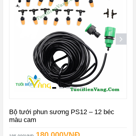
GIÁ!
Bộ tưới phun sương PS12 – 12 béc
màu cam
180.000
VNĐ