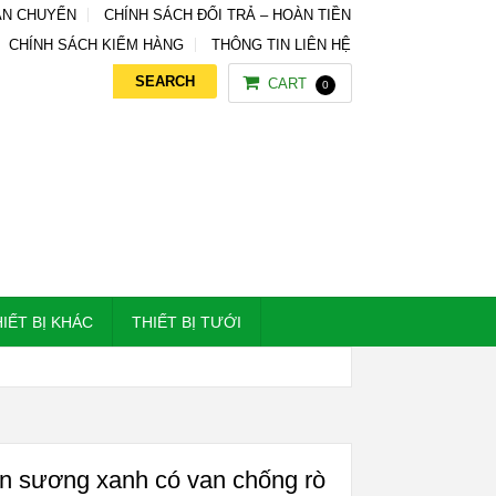
ẬN CHUYỂN
CHÍNH SÁCH ĐỔI TRẢ – HOÀN TIỀN
CHÍNH SÁCH KIỂM HÀNG
THÔNG TIN LIÊN HỆ
CART
0
IẾT BỊ KHÁC
THIẾT BỊ TƯỚI
n sương xanh có van chống rò