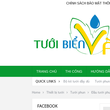
CHÍNH SÁCH BẢO MẬT THÔ
TRANG CHỦ
THI CÔNG
HƯỚNG D
QUICK LINKS
Bộ kit tưới đầy đủ
Tưới phun
Home
Thiết bị tưới
Tưới phun
Đầu tưới ph
FACEBOOK