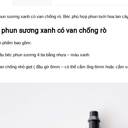
hun sương xanh có van chống rò. Béc phù hợp phun tưới hoa lan câ
 phun sương xanh có van chống rò
n phẩm bao gồm:
đầu béc phun sương 4 tia bằng nhựa – màu xanh
van chống nhỏ giọt ( đầu gờ 6mm – có thể cắm ống 6mm hoặc cắm và
)