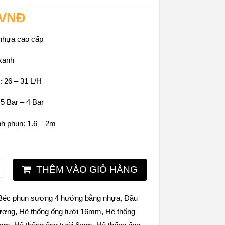
VNĐ
 nhựa cao cấp
xanh
: 26 – 31 L/H
.5 Bar – 4 Bar
h phun: 1.6 – 2m
THÊM VÀO GIỎ HÀNG
Béc phun sương 4 hướng bằng nhựa
,
Đầu
sương
,
Hệ thống ống tưới 16mm
,
Hệ thống