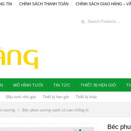
NG TIN
CHÍNH SÁCH THANH TOÁN
CHÍNH SÁCH GIAO HÀNG – V
ẪN
MÔ HÌNH TƯỚI
TIN TỨC
THIẾT BỊ HẸN GIỜ
TH
Đầu tưới nhỏ giọt
Thiết bị hẹn giờ
Thiết bị khác
un sương
Béc phun sương xanh có van chống rò
Béc phu