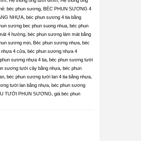
0mm
,
Hệ thống ống tưới 6mm
,
Hệ thống ống
hẻ:
béc phun sương
,
BÉC PHUN SƯƠNG 4
ẰNG NHỰA
,
béc phun sương 4 tia bằng
hun sương bec phun suong nhua
,
béc phun
mát 4 hướng
,
béc phun sương làm mát bằng
hun sương mịn
,
Béc phun sương nhựa
,
béc
 nhựa 4 cửa
,
béc phun sương nhựa 4
phun sương nhựa 4 tia
,
béc phun sương tưới
un sương tưới cây bằng nhựa
,
béc phun
an
,
béc phun sương tưới lan 4 tia bằng nhựa
,
ơng tưới lan bằng nhựa
,
béc phun sương
U TƯỚI PHUN SƯƠNG
,
giá béc phun