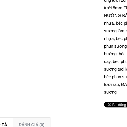
ống tưới 2
tưới 8mm
T
HƯỚNG B
nhựa
,
béc p
sương làm 
nhựa
,
béc p
phun sương
hướng
,
béc 
cây
,
béc ph
sương tuoi l
béc phun sư
tưới rau
,
ĐẦ
sương
 TẢ
ĐÁNH GIÁ (0)