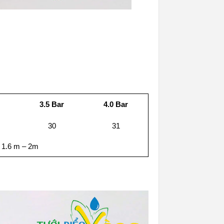
r
3.5 Bar
4.0 Bar
30
31
1.6 m – 2m