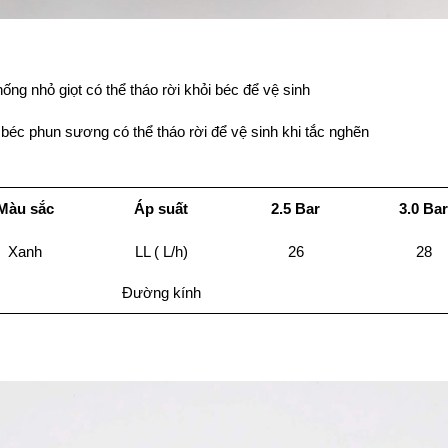
ống nhỏ giọt có thể tháo rời khỏi béc để vệ sinh
béc phun sương có thể tháo rời để vệ sinh khi tắc nghẽn
Màu sắc
Áp suất
2.5 Bar
3.0 Ba
Xanh
LL ( L/h)
26
28
Đường kính