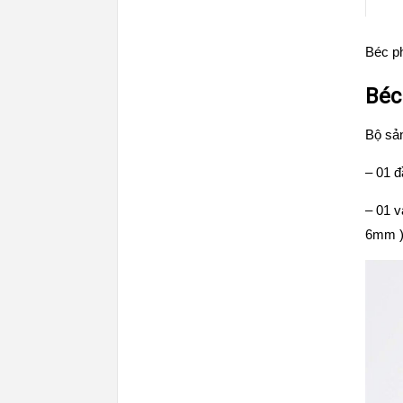
Béc p
Béc
Bộ sả
– 01 
– 01 
6mm 