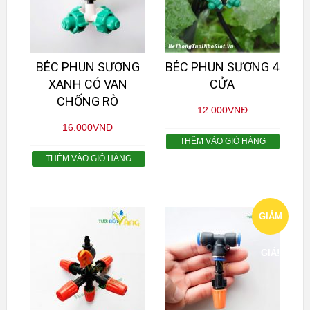
BÉC PHUN SƯƠNG
BÉC PHUN SƯƠNG 4
XANH CÓ VAN
CỬA
CHỐNG RÒ
12.000
VNĐ
16.000
VNĐ
THÊM VÀO GIỎ HÀNG
THÊM VÀO GIỎ HÀNG
GIẢM
GIÁ!