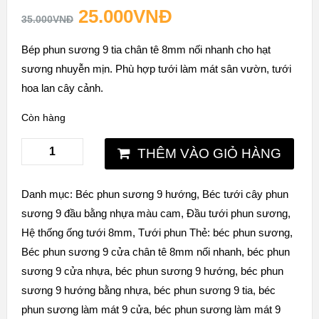
25.000
VNĐ
35.000
VNĐ
Bép phun sương 9 tia chân tê 8mm nối nhanh cho hạt
sương nhuyễn mịn. Phù hợp tưới làm mát sân vườn, tưới
hoa lan cây cảnh.
Còn hàng
THÊM VÀO GIỎ HÀNG
Danh mục:
Béc phun sương 9 hướng
,
Béc tưới cây phun
sương 9 đầu bằng nhựa màu cam
,
Đầu tưới phun sương
,
Hệ thống ống tưới 8mm
,
Tưới phun
Thẻ:
béc phun sương
,
Béc phun sương 9 cửa chân tê 8mm nối nhanh
,
béc phun
sương 9 cửa nhựa
,
béc phun sương 9 hướng
,
béc phun
sương 9 hướng bằng nhựa
,
béc phun sương 9 tia
,
béc
phun sương làm mát 9 cửa
,
béc phun sương làm mát 9