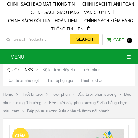
CHÍNH SÁCH BẢO MẬT THÔNG TIN
CHÍNH SÁCH THANH TOÁN
CHÍNH SÁCH GIAO HÀNG – VẬN CHUYỂN
CHÍNH SÁCH ĐỔI TRẢ – HOÀN TIỀN
CHÍNH SÁCH KIỂM HÀNG
THÔNG TIN LIÊN HỆ
CART
0
MENU
QUICK LINKS
Bộ kit tưới đầy đủ
Tưới phun
Đầu tưới nhỏ giọt
Thiết bị hẹn giờ
Thiết bị khác
Home
Thiết bị tưới
Tưới phun
Đầu tưới phun sương
Béc
phun sương 9 hướng
Béc tưới cây phun sương 9 đầu bằng nhựa
màu cam
Bép phun sương 9 tia chân tê 8mm nối nhanh
GIẢM