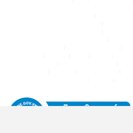
Bộ phun sương tự động để tưới cây, làm mát sân vườn nhà xưởng
Chính sách & quy định chung
CHÍNH SÁCH BẢO MẬT THÔNG TIN
CHÍNH SÁCH ĐỔI TRẢ – HOÀN TIỀN
CHÍNH SÁCH GIAO HÀNG – VẬN CHUYỂN
CHÍNH SÁCH KIỂM HÀNG
CHÍNH SÁCH THANH TOÁN
Cửa hàng
Đăng nhập
Đối tác
Giỏ hàng
Máy rửa xe mini 12V
Phụ kiện kết nối ống PE 6mm
Tài khoản của tôi
Thanh toán
THÔNG TIN LIÊN HỆ
Thông tin tài khoản đối tác bán hàng
Trang Mẫu
Tưới Biển Vàng Story