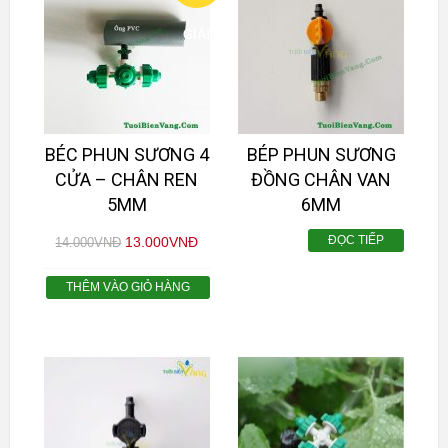
GIÁ!
BÉC PHUN SƯƠNG 4
BÉP PHUN SƯƠNG
CỬA – CHÂN REN
ĐỒNG CHÂN VAN
5MM
6MM
ĐỌC TIẾP
13.000
VNĐ
14.000
VNĐ
THÊM VÀO GIỎ HÀNG