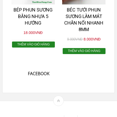
BÉP PHUN SƯƠNG
BÉC TƯỚI PHUN
BẰNG NHỰA 5
SƯƠNG LÀM MÁT
HƯỚNG
CHÂN NỐI NHANH
8MM
18.000
VNĐ
8.000
VNĐ
9.000
VNĐ
THÊM VÀO GIỎ HÀNG
THÊM VÀO GIỎ HÀNG
FACEBOOK
Theme by
mythemeshop
Affiliate Area
Blog