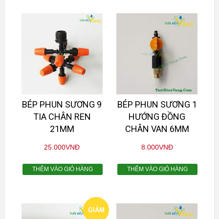
BÉP PHUN SƯƠNG 9
BÉP PHUN SƯƠNG 1
TIA CHÂN REN
HƯỚNG ĐỒNG
21MM
CHÂN VAN 6MM
25.000
VNĐ
8.000
VNĐ
THÊM VÀO GIỎ HÀNG
THÊM VÀO GIỎ HÀNG
GIẢM