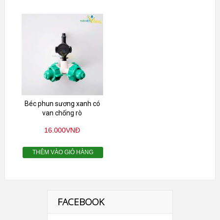
Béc phun sương xanh có
van chống rò
16.000
VNĐ
THÊM VÀO GIỎ HÀNG
FACEBOOK