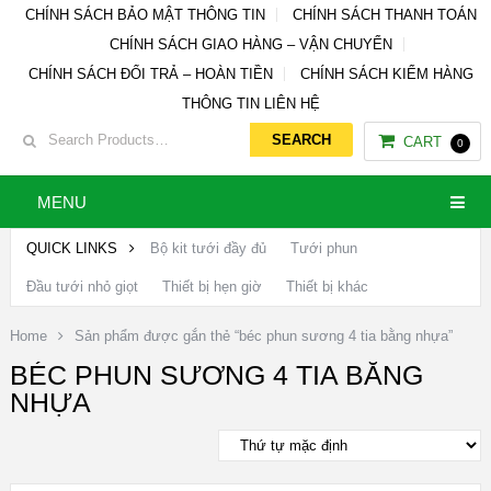
CHÍNH SÁCH BẢO MẬT THÔNG TIN
CHÍNH SÁCH THANH TOÁN
CHÍNH SÁCH GIAO HÀNG – VẬN CHUYỂN
CHÍNH SÁCH ĐỔI TRẢ – HOÀN TIỀN
CHÍNH SÁCH KIỂM HÀNG
THÔNG TIN LIÊN HỆ
CART
0
MENU
QUICK LINKS
Bộ kit tưới đầy đủ
Tưới phun
Đầu tưới nhỏ giọt
Thiết bị hẹn giờ
Thiết bị khác
Home
Sản phẩm được gắn thẻ “béc phun sương 4 tia bằng nhựa”
BÉC PHUN SƯƠNG 4 TIA BẰNG
NHỰA