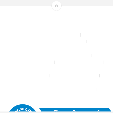
Theme by
mythemeshop
Affiliate Area
Blog
Bộ phun sương tự động để tưới cây, làm mát sân vườn nhà xưởng
Chính sách & quy định chung
CHÍNH SÁCH BẢO MẬT THÔNG TIN
CHÍNH SÁCH ĐỔI TRẢ – HOÀN TIỀN
CHÍNH SÁCH GIAO HÀNG – VẬN CHUYỂN
CHÍNH SÁCH KIỂM HÀNG
CHÍNH SÁCH THANH TOÁN
Cửa hàng
Đăng nhập
Đối tác
Giỏ hàng
Máy rửa xe mini 12V
Phụ kiện kết nối ống PE 6mm
Tài khoản của tôi
Thanh toán
THÔNG TIN LIÊN HỆ
Thông tin tài khoản đối tác bán hàng
Trang Mẫu
Tưới Biển Vàng Story