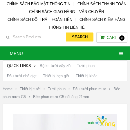
CHÍNH SÁCH BẢO MẬT THÔNG TIN
CHÍNH SÁCH THANH TOÁN
CHÍNH SÁCH GIAO HÀNG – VẬN CHUYỂN
CHÍNH SÁCH ĐỔI TRẢ – HOÀN TIỀN
CHÍNH SÁCH KIỂM HÀNG
THÔNG TIN LIÊN HỆ
CART
0
MENU
QUICK LINKS
Bộ kit tưới đầy đủ
Tưới phun
Đầu tưới nhỏ giọt
Thiết bị hẹn giờ
Thiết bị khác
Home
Thiết bị tưới
Tưới phun
Đầu tưới phun mưa
Béc
phun mưa G5
Béc phun mưa G5 nối ống 21mm