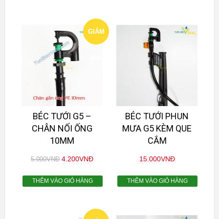
GIẢM
GIÁ!
BÉC TƯỚI G5 –
BÉC TƯỚI PHUN
CHÂN NỐI ỐNG
MƯA G5 KÈM QUE
10MM
CẮM
4.200
VNĐ
15.000
VNĐ
5.000
VNĐ
THÊM VÀO GIỎ HÀNG
THÊM VÀO GIỎ HÀNG