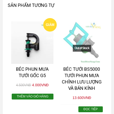
SẢN PHẨM TƯƠNG TỰ
GIẢM
GIÁ!
BÉC PHUN MƯA
BÉC TƯỚI BS5000
TƯỚI GỐC G5
TƯỚI PHUN MƯA
CHỈNH LƯU LƯỢNG
4.000
VNĐ
4.500
VNĐ
VÀ BÁN KÍNH
THÊM VÀO GIỎ HÀNG
13.600
VNĐ
ĐỌC TIẾP