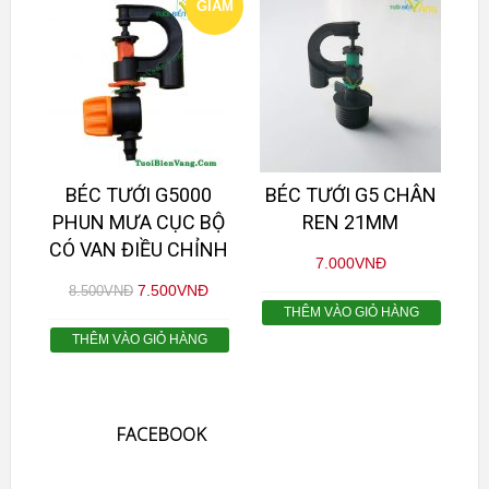
GIẢM
GIÁ!
BÉC TƯỚI G5000
BÉC TƯỚI G5 CHÂN
PHUN MƯA CỤC BỘ
REN 21MM
CÓ VAN ĐIỀU CHỈNH
7.000
VNĐ
7.500
VNĐ
8.500
VNĐ
THÊM VÀO GIỎ HÀNG
THÊM VÀO GIỎ HÀNG
FACEBOOK