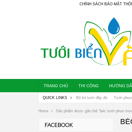
CHÍNH SÁCH BẢO MẬT THÔ
TRANG CHỦ
THI CÔNG
HƯỚNG D
QUICK LINKS
Bộ kit tưới đầy đủ
Tưới phun
Home
Sản phẩm được gắn thẻ “béc tưới phun mưa
BÉ
FACEBOOK