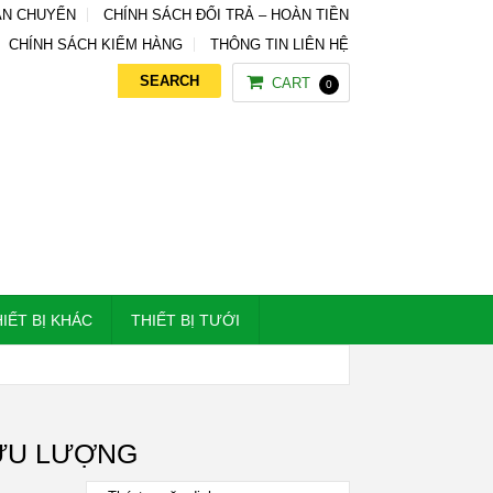
ẬN CHUYỂN
CHÍNH SÁCH ĐỔI TRẢ – HOÀN TIỀN
CHÍNH SÁCH KIỂM HÀNG
THÔNG TIN LIÊN HỆ
CART
0
IẾT BỊ KHÁC
THIẾT BỊ TƯỚI
LƯU LƯỢNG