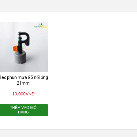
Béc phun mưa G5 nối ống
21mm
10.000
VNĐ
THÊM VÀO GIỎ
HÀNG