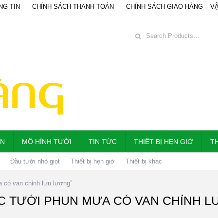
NG TIN
CHÍNH SÁCH THANH TOÁN
CHÍNH SÁCH GIAO HÀNG – V
ẪN
MÔ HÌNH TƯỚI
TIN TỨC
THIẾT BỊ HẸN GIỜ
TH
Đầu tưới nhỏ giọt
Thiết bị hẹn giờ
Thiết bị khác
 có van chỉnh lưu lượng”
C TƯỚI PHUN MƯA CÓ VAN CHỈNH 