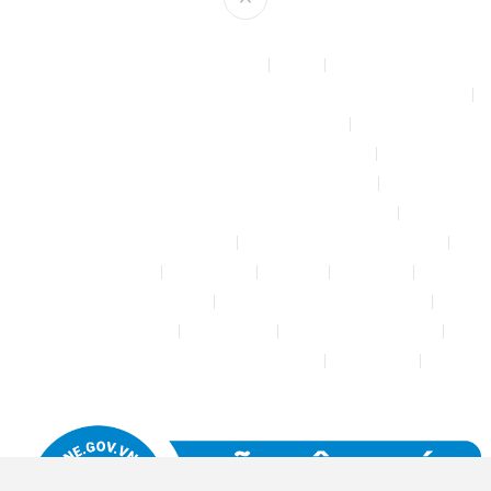
Theme by
mythemeshop
Affiliate Area
Blog
Bộ phun sương tự động để tưới cây, làm mát sân vườn nhà xưởng
Chính sách & quy định chung
CHÍNH SÁCH BẢO MẬT THÔNG TIN
CHÍNH SÁCH ĐỔI TRẢ – HOÀN TIỀN
CHÍNH SÁCH GIAO HÀNG – VẬN CHUYỂN
CHÍNH SÁCH KIỂM HÀNG
CHÍNH SÁCH THANH TOÁN
Cửa hàng
Đăng nhập
Đối tác
Giỏ hàng
Máy rửa xe mini 12V
Phụ kiện kết nối ống PE 6mm
Tài khoản của tôi
Thanh toán
THÔNG TIN LIÊN HỆ
Thông tin tài khoản đối tác bán hàng
Trang Mẫu
Tưới Biển Vàng Story