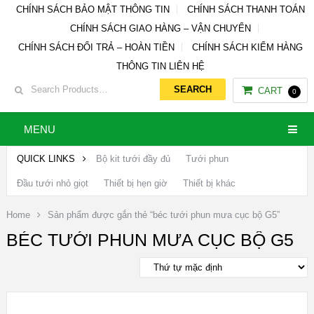
CHÍNH SÁCH BẢO MẬT THÔNG TIN
CHÍNH SÁCH THANH TOÁN
CHÍNH SÁCH GIAO HÀNG – VẬN CHUYỂN
CHÍNH SÁCH ĐỔI TRẢ – HOÀN TIỀN
CHÍNH SÁCH KIỂM HÀNG
THÔNG TIN LIÊN HỆ
CART
0
MENU
QUICK LINKS
Bộ kit tưới đầy đủ
Tưới phun
Đầu tưới nhỏ giọt
Thiết bị hẹn giờ
Thiết bị khác
Home
Sản phẩm được gắn thẻ “béc tưới phun mưa cục bộ G5”
BÉC TƯỚI PHUN MƯA CỤC BỘ G5