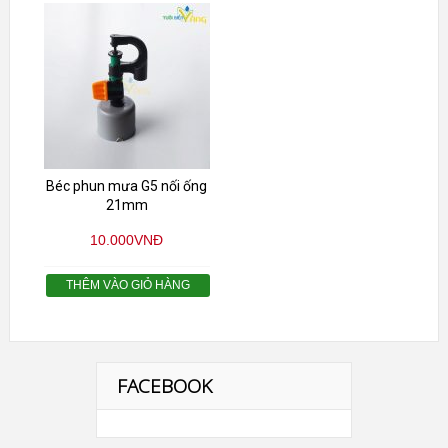
Béc phun mưa G5 nối ống
21mm
10.000
VNĐ
THÊM VÀO GIỎ HÀNG
FACEBOOK