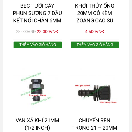
BÉC TƯỚI CÂY
KHỞI THỦY ỐNG
PHUN SƯƠNG 7 ĐẦU
20MM CÓ KÈM
KẾT NỐI CHÂN 6MM
ZOĂNG CAO SU
22.000
VNĐ
4.500
VNĐ
28.000
VNĐ
THÊM VÀO GIỎ HÀNG
THÊM VÀO GIỎ HÀNG
VAN XẢ KHÍ 21MM
CHUYỂN REN
(1/2 INCH)
TRONG 21 – 20MM