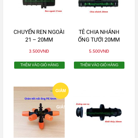
CHUYỂN REN NGOÀI
TÊ CHIA NHÁNH
21 – 20MM
ỐNG TƯỚI 20MM
3.500
VNĐ
5.500
VNĐ
THÊM VÀO GIỎ HÀNG
THÊM VÀO GIỎ HÀNG
GIẢM
GIÁ!