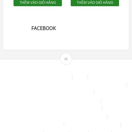
THÊM VÀO GIỎ HÀNG
THÊM VÀO GIỎ HÀNG
FACEBOOK
Theme by
mythemeshop
Affiliate Area
Blog
Bộ phun sương tự động để tưới cây, làm mát sân vườn nhà xưởng
Chính sách & quy định chung
CHÍNH SÁCH BẢO MẬT THÔNG TIN
CHÍNH SÁCH ĐỔI TRẢ – HOÀN TIỀN
CHÍNH SÁCH GIAO HÀNG – VẬN CHUYỂN
CHÍNH SÁCH KIỂM HÀNG
CHÍNH SÁCH THANH TOÁN