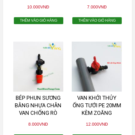
10.000
VNĐ
7.000
VNĐ
THÊM VÀO GIỎ HÀNG
THÊM VÀO GIỎ HÀNG
BÉP PHUN SƯƠNG
VAN KHỞI THỦY
BẰNG NHỰA CHÂN
ỐNG TƯỚI PE 20MM
VAN CHỐNG RÒ
KÈM ZOĂNG
8.000
VNĐ
12.000
VNĐ