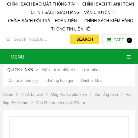
CHÍNH SÁCH BẢO MẬT THÔNG TIN
CHÍNH SÁCH THANH TOÁN
CHÍNH SÁCH GIAO HÀNG – VẬN CHUYỂN
CHÍNH SÁCH ĐỔI TRẢ – HOÀN TIỀN
CHÍNH SÁCH KIỂM HÀNG
THÔNG TIN LIÊN HỆ
CART
0
MENU
QUICK LINKS
Bộ kit tưới đầy đủ
Tưới phun
Đầu tưới nhỏ giọt
Thiết bị hẹn giờ
Thiết bị khác
Home
Thiết bị tưới
Ống PE và phụ kiện
Van ống tưới
Van
ống PE 20mm
Van 20mm ren ngoài 21mm