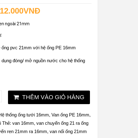
12.000
VNĐ
en ngoài 21mm
:
hệ ống pvc 21mm với hệ ống PE 16mm
c dụng đóng/ mở nguồn nước cho hệ thống
THÊM VÀO GIỎ HÀNG
Hệ thống ống tưới 16mm
,
Van ống PE 16mm
,
i
Thẻ:
van 16mm
,
van chuyển ống 21 ra ống
yển ren 21mm ra 16mm
,
van nối ống 21mm