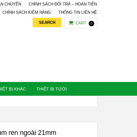
ẬN CHUYỂN
CHÍNH SÁCH ĐỔI TRẢ – HOÀN TIỀN
CHÍNH SÁCH KIỂM HÀNG
THÔNG TIN LIÊN HỆ
CART
0
IẾT BỊ KHÁC
THIẾT BỊ TƯỚI
m ren ngoài 21mm