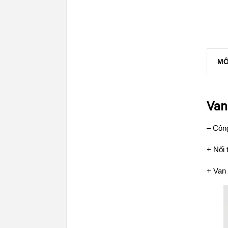
MÔ
Van
– Côn
+ Nối
+ Van 