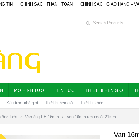
NG TIN
CHÍNH SÁCH THANH TOÁN
CHÍNH SÁCH GIAO HÀNG – V
ẪN
MÔ HÌNH TƯỚI
TIN TỨC
THIẾT BỊ HẸN GIỜ
TH
Đầu tưới nhỏ giọt
Thiết bị hẹn giờ
Thiết bị khác
 ống tưới
Van ống PE 16mm
Van 16mm ren ngoài 21mm
Van 16m