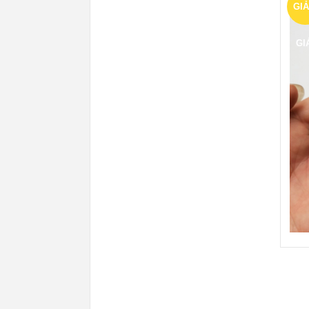
GI
GI