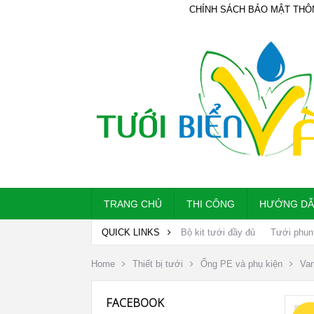
CHÍNH SÁCH BẢO MẬT THÔ
TRANG CHỦ
THI CÔNG
HƯỚNG D
QUICK LINKS
Bộ kit tưới đầy đủ
Tưới phun
Home
Thiết bị tưới
Ống PE và phụ kiện
Van
FACEBOOK