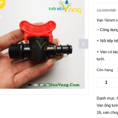
ẢM
13.000
VNĐ
Á!
Van 16mm r
– Công dụng
+ Nối tiếp 
+ Van có tá
tưới.
Còn hàng
Danh mục:
Van ống tướ
16
,
van chu