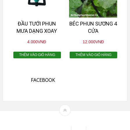
ĐẦU TƯỚI PHUN
BÉC PHUN SƯƠNG 4
MƯA DẠNG XOAY
CỬA
4.000
VNĐ
12.000
VNĐ
THÊM VÀO GIỎ HÀNG
THÊM VÀO GIỎ HÀNG
FACEBOOK
Theme by
mythemeshop
Affiliate Area
Blog