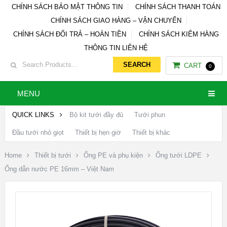
CHÍNH SÁCH BẢO MẬT THÔNG TIN
CHÍNH SÁCH THANH TOÁN
CHÍNH SÁCH GIAO HÀNG – VẬN CHUYỂN
CHÍNH SÁCH ĐỔI TRẢ – HOÀN TIỀN
CHÍNH SÁCH KIỂM HÀNG
THÔNG TIN LIÊN HỆ
CART
0
MENU
QUICK LINKS
Bộ kit tưới đầy đủ
Tưới phun
Đầu tưới nhỏ giọt
Thiết bị hẹn giờ
Thiết bị khác
Home
Thiết bị tưới
Ống PE và phụ kiện
Ống tưới LDPE
Ống dẫn nước PE 16mm – Việt Nam