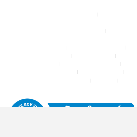
Bộ phun sương tự động để tưới cây, làm mát sân vườn nhà xưởng
Chính sách & quy định chung
CHÍNH SÁCH BẢO MẬT THÔNG TIN
CHÍNH SÁCH ĐỔI TRẢ – HOÀN TIỀN
CHÍNH SÁCH GIAO HÀNG – VẬN CHUYỂN
CHÍNH SÁCH KIỂM HÀNG
CHÍNH SÁCH THANH TOÁN
Cửa hàng
Đăng nhập
Đối tác
Giỏ hàng
Máy rửa xe mini 12V
Phụ kiện kết nối ống PE 6mm
Tài khoản của tôi
Thanh toán
THÔNG TIN LIÊN HỆ
Thông tin tài khoản đối tác bán hàng
Trang Mẫu
Tưới Biển Vàng Story