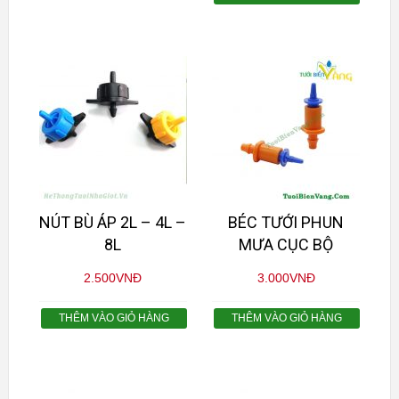
NÚT BÙ ÁP 2L – 4L –
BÉC TƯỚI PHUN
8L
MƯA CỤC BỘ
2.500
VNĐ
3.000
VNĐ
THÊM VÀO GIỎ HÀNG
THÊM VÀO GIỎ HÀNG