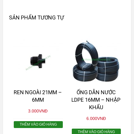
SẢN PHẨM TƯƠNG TỰ
REN NGOÀI 21MM –
ỐNG DẪN NƯỚC
6MM
LDPE 16MM – NHẬP
KHẨU
3.000
VNĐ
6.000
VNĐ
THÊM VÀO GIỎ HÀNG
THÊM VÀO GIỎ HÀNG