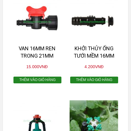
VAN 16MM REN
KHỞI THỦY ỐNG
TRONG 21MM
TƯỚI MỀM 16MM
15.000
VNĐ
4.200
VNĐ
THÊM VÀO GIỎ HÀNG
THÊM VÀO GIỎ HÀNG