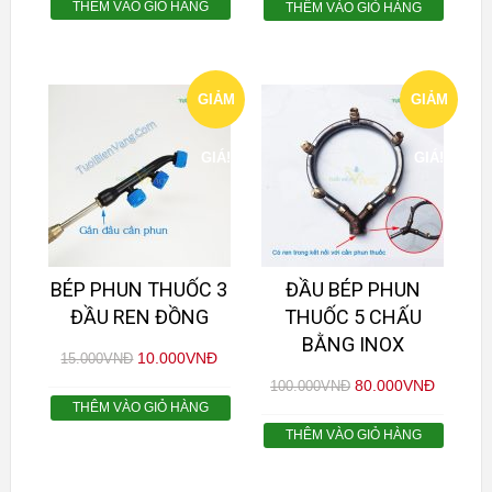
THÊM VÀO GIỎ HÀNG
THÊM VÀO GIỎ HÀNG
GIẢM
GIẢM
GIÁ!
GIÁ!
BÉP PHUN THUỐC 3
ĐẦU BÉP PHUN
ĐẦU REN ĐỒNG
THUỐC 5 CHẤU
BẰNG INOX
10.000
VNĐ
15.000
VNĐ
80.000
VNĐ
100.000
VNĐ
THÊM VÀO GIỎ HÀNG
THÊM VÀO GIỎ HÀNG