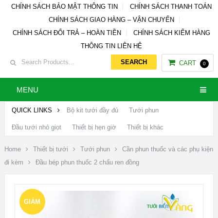
CHÍNH SÁCH BẢO MẬT THÔNG TIN
CHÍNH SÁCH THANH TOÁN
CHÍNH SÁCH GIAO HÀNG – VẬN CHUYỂN
CHÍNH SÁCH ĐỔI TRẢ – HOÀN TIỀN
CHÍNH SÁCH KIỂM HÀNG
THÔNG TIN LIÊN HỆ
CART
0
MENU
QUICK LINKS
Bộ kit tưới đầy đủ
Tưới phun
Đầu tưới nhỏ giọt
Thiết bị hẹn giờ
Thiết bị khác
Home
Thiết bị tưới
Tưới phun
Cần phun thuốc và các phụ kiện
đi kèm
Đầu bép phun thuốc 2 chấu ren đồng
GIẢM