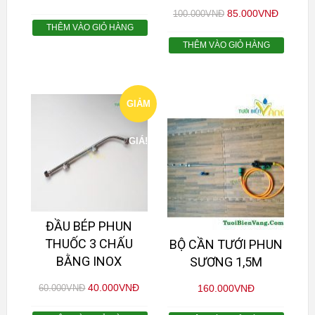
85.000
VNĐ
100.000
VNĐ
THÊM VÀO GIỎ HÀNG
THÊM VÀO GIỎ HÀNG
GIẢM
GIÁ!
ĐẦU BÉP PHUN
THUỐC 3 CHẤU
BỘ CẦN TƯỚI PHUN
BẰNG INOX
SƯƠNG 1,5M
40.000
VNĐ
60.000
VNĐ
160.000
VNĐ