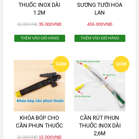
THUỐC INOX DÀI
SƯƠNG TƯỚI HOA
1.2M
LAN
35.000
VNĐ
455.000
VNĐ
40.000
VNĐ
THÊM VÀO GIỎ HÀNG
THÊM VÀO GIỎ HÀNG
GIẢM
GIẢM
GIÁ!
GIÁ!
KHÓA BÓP CHO
CẦN RÚT PHUN
CẦN PHUN THUỐC
THUỐC INOX DÀI
2,6M
15.000
VNĐ
20.000
VNĐ