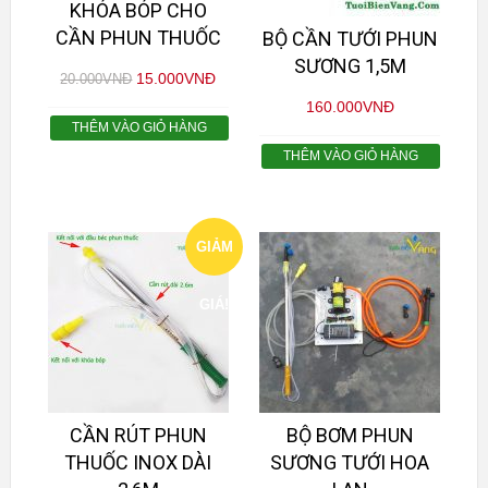
KHÓA BÓP CHO
CẦN PHUN THUỐC
BỘ CẦN TƯỚI PHUN
SƯƠNG 1,5M
15.000
VNĐ
20.000
VNĐ
160.000
VNĐ
THÊM VÀO GIỎ HÀNG
THÊM VÀO GIỎ HÀNG
GIẢM
GIÁ!
CẦN RÚT PHUN
BỘ BƠM PHUN
THUỐC INOX DÀI
SƯƠNG TƯỚI HOA