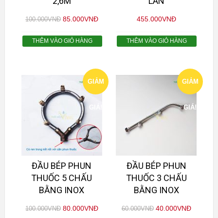
2,6M
LAN
85.000
VNĐ
455.000
VNĐ
100.000
VNĐ
THÊM VÀO GIỎ HÀNG
THÊM VÀO GIỎ HÀNG
GIẢM
GIẢM
GIÁ!
GIÁ!
ĐẦU BÉP PHUN
ĐẦU BÉP PHUN
THUỐC 5 CHẤU
THUỐC 3 CHẤU
BẰNG INOX
BẰNG INOX
80.000
VNĐ
40.000
VNĐ
100.000
VNĐ
60.000
VNĐ