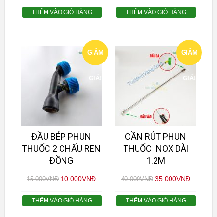
THÊM VÀO GIỎ HÀNG
THÊM VÀO GIỎ HÀNG
GIẢM
GIẢM
GIÁ!
GIÁ!
ĐẦU BÉP PHUN
CẦN RÚT PHUN
THUỐC 2 CHẤU REN
THUỐC INOX DÀI
ĐỒNG
1.2M
10.000
VNĐ
35.000
VNĐ
15.000
VNĐ
40.000
VNĐ
THÊM VÀO GIỎ HÀNG
THÊM VÀO GIỎ HÀNG