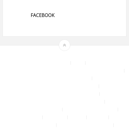
FACEBOOK
Theme by
mythemeshop
Affiliate Area
Blog
Bộ phun sương tự động để tưới cây, làm mát sân vườn nhà xưởng
Chính sách & quy định chung
CHÍNH SÁCH BẢO MẬT THÔNG TIN
CHÍNH SÁCH ĐỔI TRẢ – HOÀN TIỀN
CHÍNH SÁCH GIAO HÀNG – VẬN CHUYỂN
CHÍNH SÁCH KIỂM HÀNG
CHÍNH SÁCH THANH TOÁN
Cửa hàng
Đăng nhập
Đối tác
Giỏ hàng
Máy rửa xe mini 12V
Phụ kiện kết nối ống PE 6mm