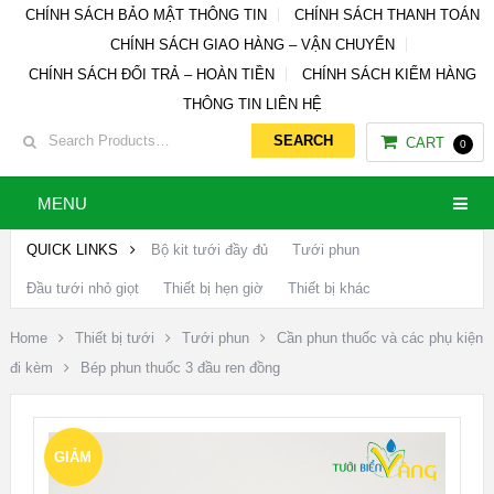
CHÍNH SÁCH BẢO MẬT THÔNG TIN
CHÍNH SÁCH THANH TOÁN
CHÍNH SÁCH GIAO HÀNG – VẬN CHUYỂN
CHÍNH SÁCH ĐỔI TRẢ – HOÀN TIỀN
CHÍNH SÁCH KIỂM HÀNG
THÔNG TIN LIÊN HỆ
CART
0
MENU
QUICK LINKS
Bộ kit tưới đầy đủ
Tưới phun
Đầu tưới nhỏ giọt
Thiết bị hẹn giờ
Thiết bị khác
Home
Thiết bị tưới
Tưới phun
Cần phun thuốc và các phụ kiện
đi kèm
Bép phun thuốc 3 đầu ren đồng
GIẢM