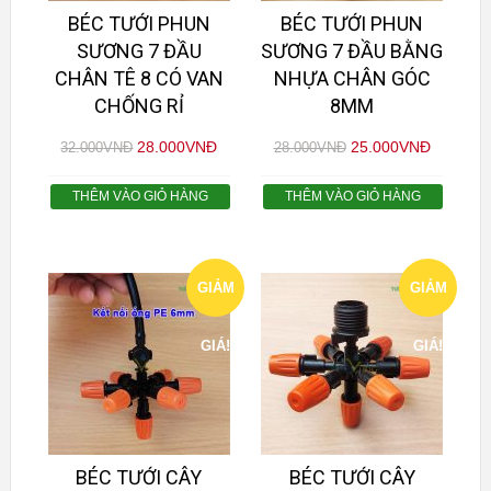
BÉC TƯỚI PHUN
BÉC TƯỚI PHUN
SƯƠNG 7 ĐẦU
SƯƠNG 7 ĐẦU BẰNG
CHÂN TÊ 8 CÓ VAN
NHỰA CHÂN GÓC
CHỐNG RỈ
8MM
28.000
VNĐ
25.000
VNĐ
32.000
VNĐ
28.000
VNĐ
THÊM VÀO GIỎ HÀNG
THÊM VÀO GIỎ HÀNG
GIẢM
GIẢM
GIÁ!
GIÁ!
BÉC TƯỚI CÂY
BÉC TƯỚI CÂY