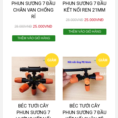
PHUN SƯƠNG 7 ĐẦU
PHUN SƯƠNG 7 ĐẦU
CHÂN VAN CHỐNG
KẾT NỐI REN 21MM
RỈ
25.000
VNĐ
28.000
VNĐ
25.000
VNĐ
28.000
VNĐ
THÊM VÀO GIỎ HÀNG
THÊM VÀO GIỎ HÀNG
GIẢM
GIẢM
GIÁ!
GIÁ!
BÉC TƯỚI CÂY
BÉC TƯỚI CÂY
PHUN SƯƠNG 7
PHUN SƯƠNG 7 ĐẦU