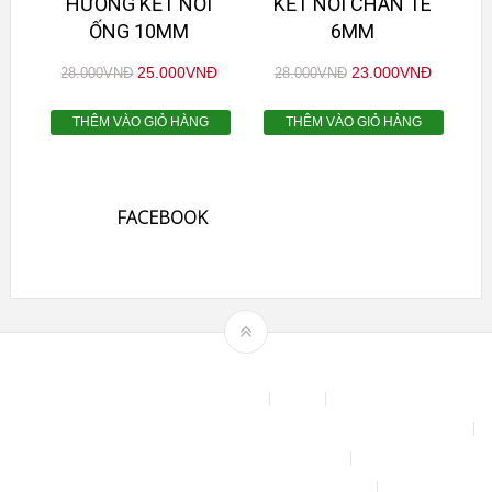
HƯỚNG KẾT NỐI
KẾT NỐI CHÂN TÊ
ỐNG 10MM
6MM
25.000
VNĐ
23.000
VNĐ
28.000
VNĐ
28.000
VNĐ
THÊM VÀO GIỎ HÀNG
THÊM VÀO GIỎ HÀNG
FACEBOOK
Theme by
mythemeshop
Affiliate Area
Blog
Bộ phun sương tự động để tưới cây, làm mát sân vườn nhà xưởng
Chính sách & quy định chung
CHÍNH SÁCH BẢO MẬT THÔNG TIN