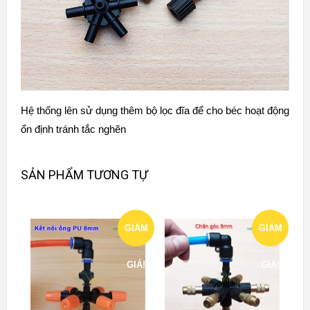
Hệ thống lên sử dụng thêm
bộ lọc đĩa
để cho béc hoạt động
ổn định tránh tắc nghẽn
SẢN PHẨM TƯƠNG TỰ
GIẢM
GIẢM
GIÁ!
GIÁ!