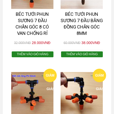
BÉC TƯỚI PHUN
BÉC TƯỚI PHUN
SƯƠNG 7 ĐẦU
SƯƠNG 7 ĐẦU BẰNG
CHÂN GÓC 8 CÓ
ĐỒNG CHÂN GÓC
VAN CHỐNG RỈ
8MM
28.000
VNĐ
38.000
VNĐ
32.000
VNĐ
60.000
VNĐ
THÊM VÀO GIỎ HÀNG
THÊM VÀO GIỎ HÀNG
GIẢM
GIẢM
GIÁ!
GIÁ!