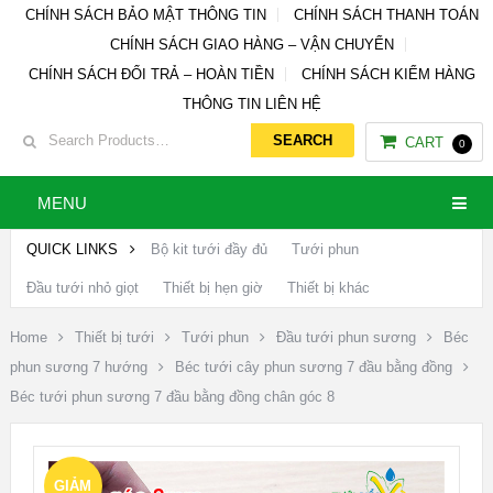
CHÍNH SÁCH BẢO MẬT THÔNG TIN
CHÍNH SÁCH THANH TOÁN
CHÍNH SÁCH GIAO HÀNG – VẬN CHUYỂN
CHÍNH SÁCH ĐỔI TRẢ – HOÀN TIỀN
CHÍNH SÁCH KIỂM HÀNG
THÔNG TIN LIÊN HỆ
CART
0
MENU
QUICK LINKS
Bộ kit tưới đầy đủ
Tưới phun
Đầu tưới nhỏ giọt
Thiết bị hẹn giờ
Thiết bị khác
Home
Thiết bị tưới
Tưới phun
Đầu tưới phun sương
Béc
phun sương 7 hướng
Béc tưới cây phun sương 7 đầu bằng đồng
Béc tưới phun sương 7 đầu bằng đồng chân góc 8
GIẢM