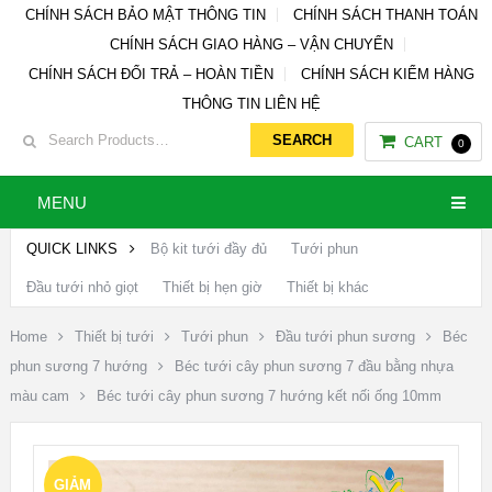
CHÍNH SÁCH BẢO MẬT THÔNG TIN
CHÍNH SÁCH THANH TOÁN
CHÍNH SÁCH GIAO HÀNG – VẬN CHUYỂN
CHÍNH SÁCH ĐỔI TRẢ – HOÀN TIỀN
CHÍNH SÁCH KIỂM HÀNG
THÔNG TIN LIÊN HỆ
CART
0
MENU
QUICK LINKS
Bộ kit tưới đầy đủ
Tưới phun
Đầu tưới nhỏ giọt
Thiết bị hẹn giờ
Thiết bị khác
Home
Thiết bị tưới
Tưới phun
Đầu tưới phun sương
Béc
phun sương 7 hướng
Béc tưới cây phun sương 7 đầu bằng nhựa
màu cam
Béc tưới cây phun sương 7 hướng kết nối ống 10mm
GIẢM