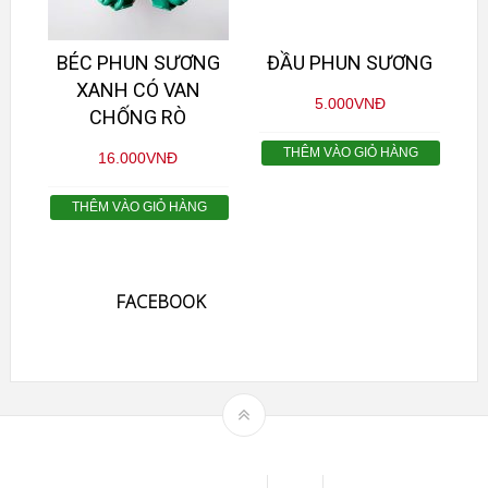
BÉC PHUN SƯƠNG
ĐẦU PHUN SƯƠNG
XANH CÓ VAN
5.000
VNĐ
CHỐNG RÒ
THÊM VÀO GIỎ HÀNG
16.000
VNĐ
THÊM VÀO GIỎ HÀNG
FACEBOOK
Theme by
mythemeshop
Affiliate Area
Blog