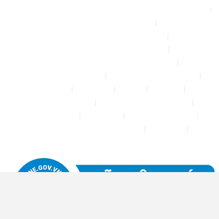
Bộ phun sương tự động để tưới cây, làm mát sân vườn nhà xưởng
Chính sách & quy định chung
CHÍNH SÁCH BẢO MẬT THÔNG TIN
CHÍNH SÁCH ĐỔI TRẢ – HOÀN TIỀN
CHÍNH SÁCH GIAO HÀNG – VẬN CHUYỂN
CHÍNH SÁCH KIỂM HÀNG
CHÍNH SÁCH THANH TOÁN
Cửa hàng
Đăng nhập
Đối tác
Giỏ hàng
Máy rửa xe mini 12V
Phụ kiện kết nối ống PE 6mm
Tài khoản của tôi
Thanh toán
THÔNG TIN LIÊN HỆ
Thông tin tài khoản đối tác bán hàng
Trang Mẫu
Tưới Biển Vàng Story