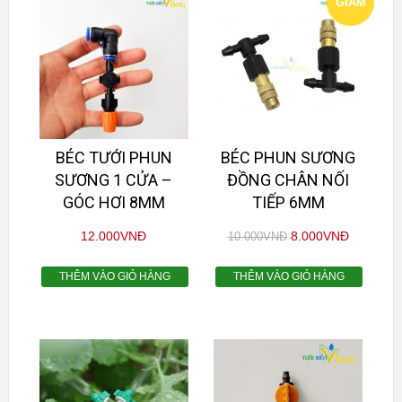
GIẢM
GIÁ!
BÉC TƯỚI PHUN
BÉC PHUN SƯƠNG
SƯƠNG 1 CỬA –
ĐỒNG CHÂN NỐI
GÓC HƠI 8MM
TIẾP 6MM
12.000
VNĐ
8.000
VNĐ
10.000
VNĐ
THÊM VÀO GIỎ HÀNG
THÊM VÀO GIỎ HÀNG