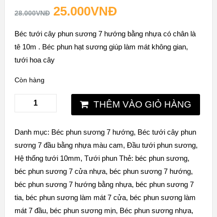
25.000
VNĐ
28.000
VNĐ
Béc tưới cây phun sương 7 hướng bằng nhựa có chân là
tê 10m . Béc phun hạt sương giúp làm mát không gian,
tưới hoa cây
Còn hàng
THÊM VÀO GIỎ HÀNG
Danh mục:
Béc phun sương 7 hướng
,
Béc tưới cây phun
sương 7 đầu bằng nhựa màu cam
,
Đầu tưới phun sương
,
Hệ thống tưới 10mm
,
Tưới phun
Thẻ:
béc phun sương
,
béc phun sương 7 cửa nhựa
,
béc phun sương 7 hướng
,
béc phun sương 7 hướng bằng nhựa
,
béc phun sương 7
tia
,
béc phun sương làm mát 7 cửa
,
béc phun sương làm
mát 7 đầu
,
béc phun sương mịn
,
Béc phun sương nhựa
,