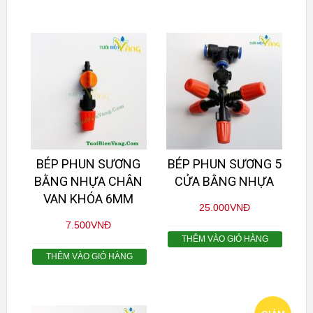
BÉP PHUN SƯƠNG
BÉP PHUN SƯƠNG 5
BẰNG NHỰA CHÂN
CỬA BẰNG NHỰA
VAN KHÓA 6MM
25.000
VNĐ
7.500
VNĐ
THÊM VÀO GIỎ HÀNG
THÊM VÀO GIỎ HÀNG