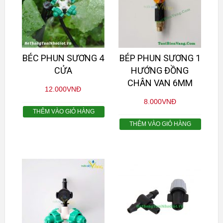
BÉC PHUN SƯƠNG 4
BÉP PHUN SƯƠNG 1
CỬA
HƯỚNG ĐỒNG
CHÂN VAN 6MM
12.000
VNĐ
8.000
VNĐ
THÊM VÀO GIỎ HÀNG
THÊM VÀO GIỎ HÀNG