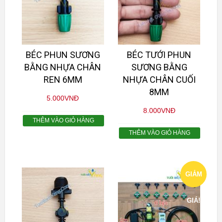
BÉC PHUN SƯƠNG
BÉC TƯỚI PHUN
BẰNG NHỰA CHÂN
SƯƠNG BẰNG
REN 6MM
NHỰA CHÂN CUỐI
8MM
5.000
VNĐ
8.000
VNĐ
THÊM VÀO GIỎ HÀNG
THÊM VÀO GIỎ HÀNG
GIẢM
GIÁ!