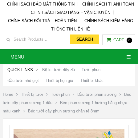
CHÍNH SÁCH BẢO MẬT THÔNG TIN
CHÍNH SÁCH THANH TOÁN
CHÍNH SÁCH GIAO HÀNG – VẬN CHUYỂN
CHÍNH SÁCH ĐỔI TRẢ – HOÀN TIỀN
CHÍNH SÁCH KIỂM HÀNG
THÔNG TIN LIÊN HỆ
CART
0
MENU
QUICK LINKS
Bộ kit tưới đầy đủ
Tưới phun
Đầu tưới nhỏ giọt
Thiết bị hẹn giờ
Thiết bị khác
Home
Thiết bị tưới
Tưới phun
Đầu tưới phun sương
Béc
tưới cây phun sương 1 đầu
Béc phun sương 1 hướng bằng nhựa
màu xanh
Béc tưới cây phun sương chân tê 8mm