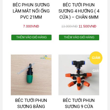
BÉC PHUN SƯƠNG
BÉC TƯỚI PHUN
LÀM MÁT NỐI ỐNG
SƯƠNG 4 HƯỚNG ( 4
PVC 21MM
CỬA ) – CHÂN 6MM
7.000
VNĐ
11.500
VNĐ
13.000
VNĐ
THÊM VÀO GIỎ HÀNG
THÊM VÀO GIỎ HÀNG
GIẢM
GIÁ!
BÉC TƯỚI PHUN
BÉC TƯỚI PHUN
SƯƠNG BẰNG
SƯƠNG 9 CỬA