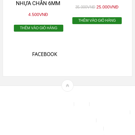
NHỰA CHÂN 6MM
25.000
VNĐ
35.000
VNĐ
4.500
VNĐ
THÊM VÀO GIỎ HÀNG
THÊM VÀO GIỎ HÀNG
FACEBOOK
Theme by
mythemeshop
Affiliate Area
Blog
Bộ phun sương tự động để tưới cây, làm mát sân vườn nhà xưởng
Chính sách & quy định chung
CHÍNH SÁCH BẢO MẬT THÔNG TIN