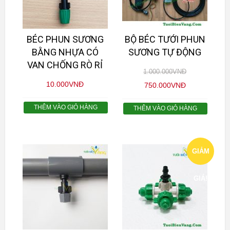
BÉC PHUN SƯƠNG
BỘ BÉC TƯỚI PHUN
BẰNG NHỰA CÓ
SƯƠNG TỰ ĐỘNG
VAN CHỐNG RÒ RỈ
1.000.000
VNĐ
10.000
VNĐ
750.000
VNĐ
THÊM VÀO GIỎ HÀNG
THÊM VÀO GIỎ HÀNG
GIẢM
GIÁ!