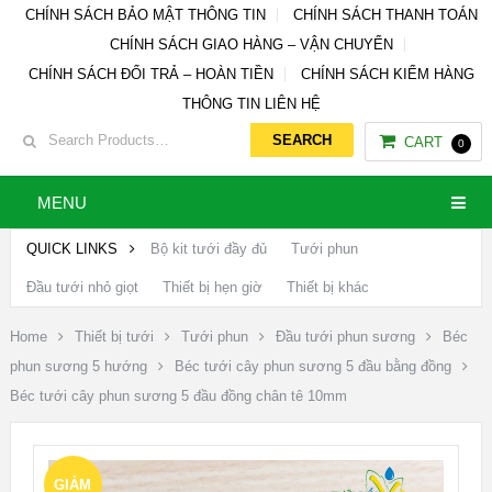
CHÍNH SÁCH BẢO MẬT THÔNG TIN
CHÍNH SÁCH THANH TOÁN
CHÍNH SÁCH GIAO HÀNG – VẬN CHUYỂN
CHÍNH SÁCH ĐỔI TRẢ – HOÀN TIỀN
CHÍNH SÁCH KIỂM HÀNG
THÔNG TIN LIÊN HỆ
CART
0
MENU
QUICK LINKS
Bộ kit tưới đầy đủ
Tưới phun
Đầu tưới nhỏ giọt
Thiết bị hẹn giờ
Thiết bị khác
Home
Thiết bị tưới
Tưới phun
Đầu tưới phun sương
Béc
phun sương 5 hướng
Béc tưới cây phun sương 5 đầu bằng đồng
Béc tưới cây phun sương 5 đầu đồng chân tê 10mm
GIẢM