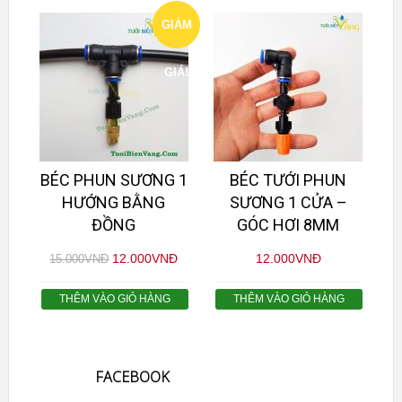
GIẢM
GIÁ!
BÉC PHUN SƯƠNG 1
BÉC TƯỚI PHUN
HƯỚNG BẰNG
SƯƠNG 1 CỬA –
ĐỒNG
GÓC HƠI 8MM
12.000
VNĐ
12.000
VNĐ
15.000
VNĐ
THÊM VÀO GIỎ HÀNG
THÊM VÀO GIỎ HÀNG
FACEBOOK