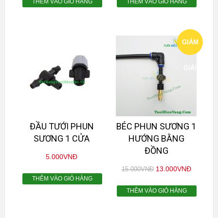
THÊM VÀO GIỎ HÀNG
THÊM VÀO GIỎ HÀNG
GIẢM
GIÁ!
ĐẦU TƯỚI PHUN
BÉC PHUN SƯƠNG 1
SƯƠNG 1 CỬA
HƯỚNG BẰNG
ĐỒNG
5.000
VNĐ
13.000
VNĐ
15.000
VNĐ
THÊM VÀO GIỎ HÀNG
THÊM VÀO GIỎ HÀNG