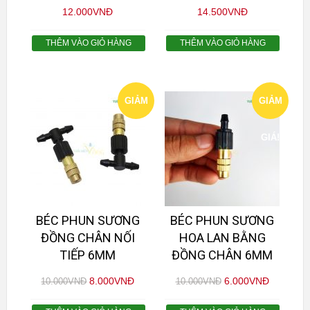
12.000
VNĐ
14.500
VNĐ
THÊM VÀO GIỎ HÀNG
THÊM VÀO GIỎ HÀNG
GIẢM
GIẢM
GIÁ!
GIÁ!
BÉC PHUN SƯƠNG
BÉC PHUN SƯƠNG
ĐỒNG CHÂN NỐI
HOA LAN BẰNG
TIẾP 6MM
ĐỒNG CHÂN 6MM
8.000
VNĐ
6.000
VNĐ
10.000
VNĐ
10.000
VNĐ