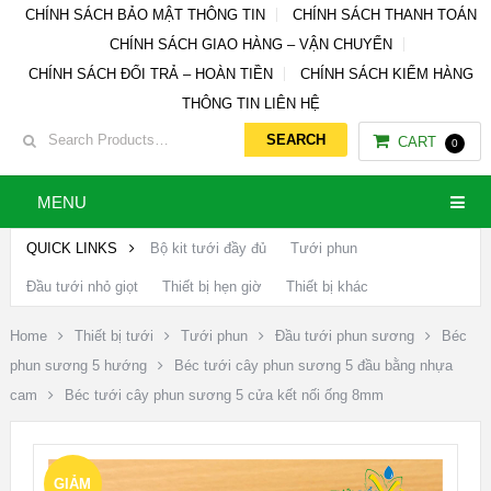
CHÍNH SÁCH BẢO MẬT THÔNG TIN
CHÍNH SÁCH THANH TOÁN
CHÍNH SÁCH GIAO HÀNG – VẬN CHUYỂN
CHÍNH SÁCH ĐỔI TRẢ – HOÀN TIỀN
CHÍNH SÁCH KIỂM HÀNG
THÔNG TIN LIÊN HỆ
CART
0
MENU
QUICK LINKS
Bộ kit tưới đầy đủ
Tưới phun
Đầu tưới nhỏ giọt
Thiết bị hẹn giờ
Thiết bị khác
Home
Thiết bị tưới
Tưới phun
Đầu tưới phun sương
Béc
phun sương 5 hướng
Béc tưới cây phun sương 5 đầu bằng nhựa
cam
Béc tưới cây phun sương 5 cửa kết nối ống 8mm
GIẢM