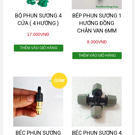
BỘ PHUN SƯƠNG 4
BÉP PHUN SƯƠNG 1
CỬA ( 4 HƯỚNG )
HƯỚNG ĐỒNG
CHÂN VAN 6MM
17.000
VNĐ
8.000
VNĐ
THÊM VÀO GIỎ HÀNG
THÊM VÀO GIỎ HÀNG
GIẢM
GIÁ!
BÉC PHUN SƯƠNG
BÉC PHUN SƯƠNG 4