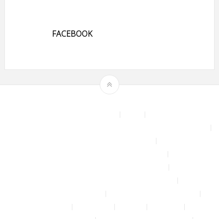
FACEBOOK
Theme by
mythemeshop
Affiliate Area
Blog
Bộ phun sương tự động để tưới cây, làm mát sân vườn nhà xưởng
Chính sách & quy định chung
CHÍNH SÁCH BẢO MẬT THÔNG TIN
CHÍNH SÁCH ĐỔI TRẢ – HOÀN TIỀN
CHÍNH SÁCH GIAO HÀNG – VẬN CHUYỂN
CHÍNH SÁCH KIỂM HÀNG
CHÍNH SÁCH THANH TOÁN
Cửa hàng
Đăng nhập
Đối tác
Giỏ hàng