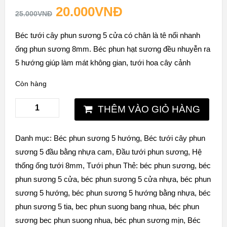
20.000
VNĐ
25.000
VNĐ
Béc tưới cây phun sương 5 cửa có chân là tê nối nhanh
ống phun sương 8mm. Béc phun hạt sương đều nhuyễn ra
5 hướng giúp làm mát không gian, tưới hoa cây cảnh
Còn hàng
THÊM VÀO GIỎ HÀNG
Danh mục:
Béc phun sương 5 hướng
,
Béc tưới cây phun
sương 5 đầu bằng nhựa cam
,
Đầu tưới phun sương
,
Hệ
thống ống tưới 8mm
,
Tưới phun
Thẻ:
béc phun sương
,
béc
phun sương 5 cửa
,
béc phun sương 5 cửa nhựa
,
béc phun
sương 5 hướng
,
béc phun sương 5 hướng bằng nhựa
,
béc
phun sương 5 tia
,
bec phun suong bang nhua
,
béc phun
sương bec phun suong nhua
,
béc phun sương mịn
,
Béc