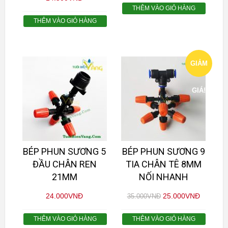
THÊM VÀO GIỎ HÀNG
THÊM VÀO GIỎ HÀNG
GIẢM
GIÁ!
BÉP PHUN SƯƠNG 5
BÉP PHUN SƯƠNG 9
ĐẦU CHÂN REN
TIA CHÂN TÊ 8MM
21MM
NỐI NHANH
24.000
VNĐ
25.000
VNĐ
35.000
VNĐ
THÊM VÀO GIỎ HÀNG
THÊM VÀO GIỎ HÀNG