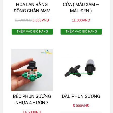
HOA LAN BẰNG
CỬA ( MÀU XÁM –
ĐỒNG CHÂN 6MM
MÀU ĐEN )
6.000
VNĐ
11.000
VNĐ
10.000
VNĐ
THÊM VÀO GIỎ HÀNG
THÊM VÀO GIỎ HÀNG
BÉC PHUN SƯƠNG
ĐẦU PHUN SƯƠNG
NHỰA 4 HƯỚNG
5.000
VNĐ
14.500
VNĐ