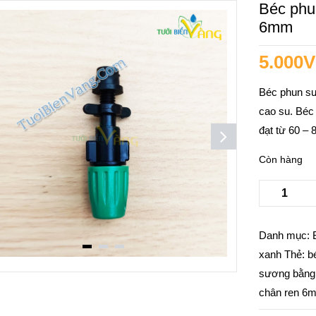
Béc phu
6mm
5.000
Béc phun s
cao su. Béc
đạt từ 60 – 
Còn hàng
Danh mục:
xanh
Thẻ:
b
sương bằng
chân ren 6