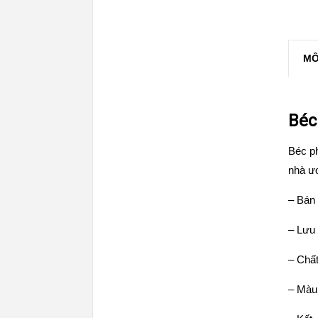
MÔ
Béc
Béc p
nhà ư
– Bán 
– Lưu 
– Chất
– Màu