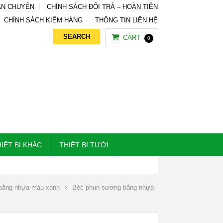
ẬN CHUYỂN
CHÍNH SÁCH ĐỔI TRẢ – HOÀN TIỀN
CHÍNH SÁCH KIỂM HÀNG
THÔNG TIN LIÊN HỆ
CART
0
IẾT BỊ KHÁC
THIẾT BỊ TƯỚI
bằng nhựa màu xanh
Béc phun sương bằng nhựa