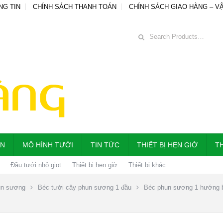
NG TIN
CHÍNH SÁCH THANH TOÁN
CHÍNH SÁCH GIAO HÀNG – V
ẪN
MÔ HÌNH TƯỚI
TIN TỨC
THIẾT BỊ HẸN GIỜ
TH
Đầu tưới nhỏ giọt
Thiết bị hẹn giờ
Thiết bị khác
un sương
Béc tưới cây phun sương 1 đầu
Béc phun sương 1 hướng 