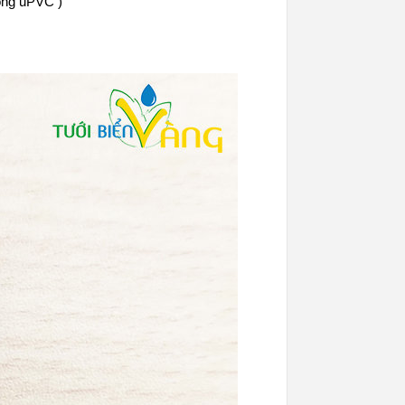
ống uPVC )