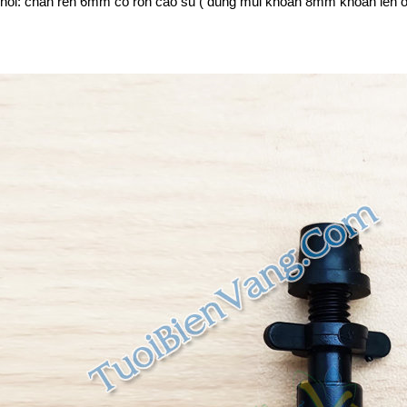
 nối: chân ren 6mm có ron cao su ( dùng mũi khoan 8mm khoan lên 