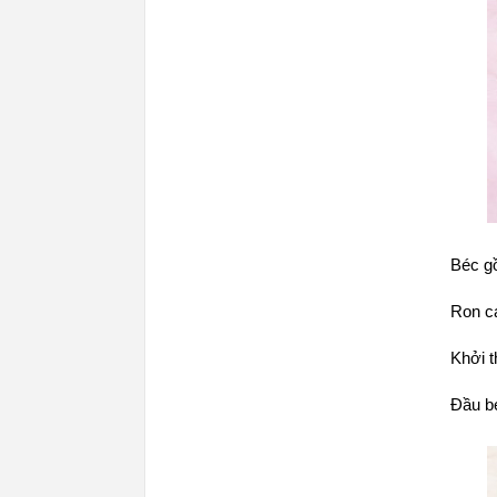
Béc g
Ron c
Khởi 
Đầu b