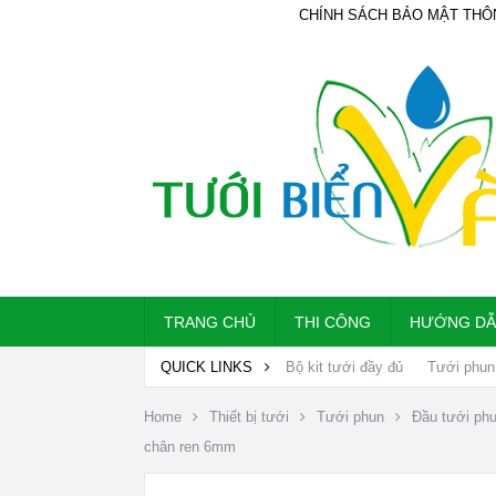
CHÍNH SÁCH BẢO MẬT THÔ
TRANG CHỦ
THI CÔNG
HƯỚNG D
QUICK LINKS
Bộ kit tưới đầy đủ
Tưới phun
Home
Thiết bị tưới
Tưới phun
Đầu tưới ph
chân ren 6mm