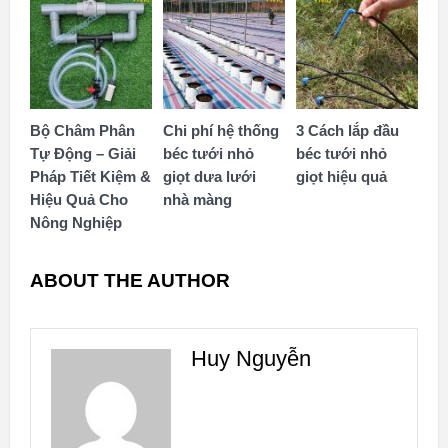
Bộ Châm Phân
Chi phí hệ thống
3 Cách lắp đầu
Tự Động – Giải
béc tưới nhỏ
béc tưới nhỏ
Pháp Tiết Kiệm &
giọt dưa lưới
giọt hiệu quả
Hiệu Quả Cho
nhà màng
Nông Nghiệp
ABOUT THE AUTHOR
Huy Nguyễn