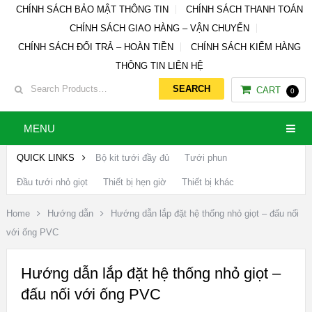
CHÍNH SÁCH BẢO MẬT THÔNG TIN
CHÍNH SÁCH THANH TOÁN
CHÍNH SÁCH GIAO HÀNG – VẬN CHUYỂN
CHÍNH SÁCH ĐỔI TRẢ – HOÀN TIỀN
CHÍNH SÁCH KIỂM HÀNG
THÔNG TIN LIÊN HỆ
CART
0
MENU
QUICK LINKS
Bộ kit tưới đầy đủ
Tưới phun
Đầu tưới nhỏ giọt
Thiết bị hẹn giờ
Thiết bị khác
Home
Hướng dẫn
Hướng dẫn lắp đặt hệ thống nhỏ giọt – đấu nối
với ống PVC
Hướng dẫn lắp đặt hệ thống nhỏ giọt –
đấu nối với ống PVC