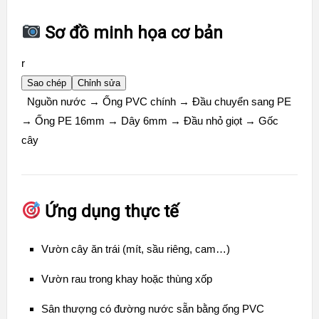
Sơ đồ minh họa cơ bản
r
Sao chép
Chỉnh sửa
Nguồn nướ
c
→ Ống PVC chính → Đầu chuyển sang PE
→ Ống PE
16
mm → Dây
6
mm → Đầu nhỏ giọt → Gố
c
c
ây
Ứng dụng thực tế
Vườn cây ăn trái (mít, sầu riêng, cam…)
Vườn rau trong khay hoặc thùng xốp
Sân thượng có đường nước sẵn bằng ống PVC