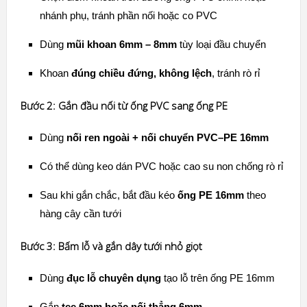
nhánh phụ, tránh phần nối hoặc co PVC
Dùng
mũi khoan 6mm – 8mm
tùy loại đầu chuyển
Khoan
đúng chiều đứng, không lệch
, tránh rò rỉ
Bước 2: Gắn đầu nối từ ống PVC sang ống PE
Dùng
nối ren ngoài + nối chuyển PVC–PE 16mm
Có thể dùng keo dán PVC hoặc cao su non chống rò rỉ
Sau khi gắn chắc, bắt đầu kéo
ống PE 16mm
theo
hàng cây cần tưới
Bước 3: Bấm lỗ và gắn dây tưới nhỏ giọt
Dùng
đục lỗ chuyên dụng
tạo lỗ trên ống PE 16mm
Gắn
tee 6mm hoặc nối thẳng 6mm