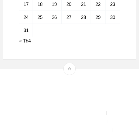
17
18
19
20
21
22
23
24
25
26
27
28
29
30
31
« Th4
Theme by
mythemeshop
Affiliate Area
Blog
Bộ phun sương tự động để tưới cây, làm mát sân vườn nhà xưởng
Chính sách & quy định chung
CHÍNH SÁCH BẢO MẬT THÔNG TIN
CHÍNH SÁCH ĐỔI TRẢ – HOÀN TIỀN
CHÍNH SÁCH GIAO HÀNG – VẬN CHUYỂN
CHÍNH SÁCH KIỂM HÀNG
CHÍNH SÁCH THANH TOÁN