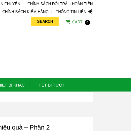
ẬN CHUYỂN
CHÍNH SÁCH ĐỔI TRẢ – HOÀN TIỀN
CHÍNH SÁCH KIỂM HÀNG
THÔNG TIN LIÊN HỆ
CART
0
IẾT BỊ KHÁC
THIẾT BỊ TƯỚI
hiệu quả – Phần 2