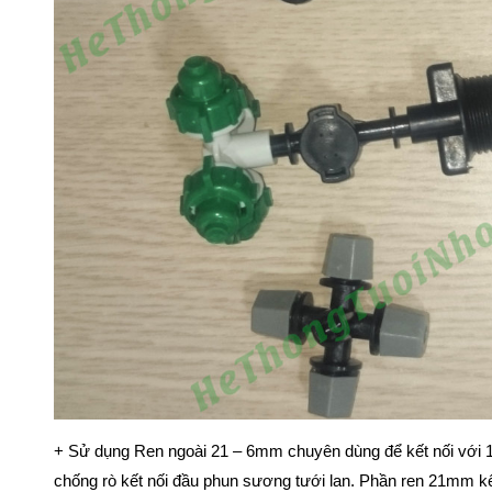
+ Sử dụng Ren ngoài 21 – 6mm chuyên dùng để kết nối với 1
chống rò kết nối đầu phun sương tưới lan. Phần ren 21mm k