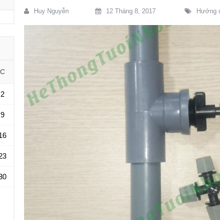
Huy Nguyễn
12 Tháng 8, 2017
Hướng 
C
2
9
16
23
30