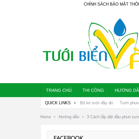
CHÍNH SÁCH BẢO MẬT THÔ
TRANG CHỦ
THI CÔNG
HƯỚNG D
QUICK LINKS
Bộ kit tưới đầy đủ
Tưới phun
Home
Hướng dẫn
3 Cách lắp đặt đầu phun sươ
FACEBOOK