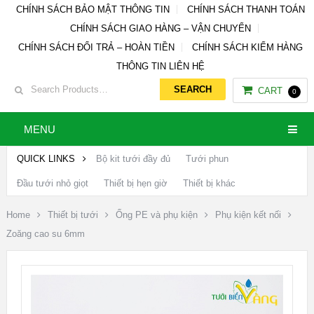
CHÍNH SÁCH BẢO MẬT THÔNG TIN
CHÍNH SÁCH THANH TOÁN
CHÍNH SÁCH GIAO HÀNG – VẬN CHUYỂN
CHÍNH SÁCH ĐỔI TRẢ – HOÀN TIỀN
CHÍNH SÁCH KIỂM HÀNG
THÔNG TIN LIÊN HỆ
CART
0
MENU
QUICK LINKS
Bộ kit tưới đầy đủ
Tưới phun
Đầu tưới nhỏ giọt
Thiết bị hẹn giờ
Thiết bị khác
Home
Thiết bị tưới
Ống PE và phụ kiện
Phụ kiện kết nối
Zoăng cao su 6mm