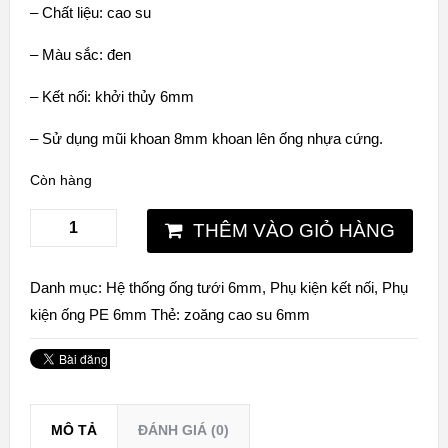
– Chất liệu: cao su
– Màu sắc: đen
– Kết nối: khởi thủy 6mm
– Sử dụng mũi khoan 8mm khoan lên ống nhựa cứng.
Còn hàng
THÊM VÀO GIỎ HÀNG
Danh mục:
Hệ thống ống tưới 6mm
,
Phụ kiện kết nối
,
Phụ
kiện ống PE 6mm
Thẻ:
zoăng cao su 6mm
MÔ TẢ
ĐÁNH GIÁ (0)