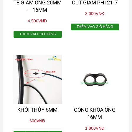
TÊ GIẢM ỐNG 20MM
CÚT GIẢM PHI 21-7
– 16MM
3.000
VNĐ
4.500
VNĐ
THÊM VÀO GIỎ HÀNG
THÊM VÀO GIỎ HÀNG
KHỞI THỦY 5MM
CÒNG KHÓA ỐNG
16MM
600
VNĐ
1.800
VNĐ