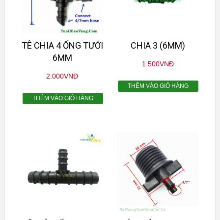
TÊ CHIA 4 ỐNG TƯỚI
CHIA 3 (6MM)
6MM
1.500
VNĐ
2.000
VNĐ
THÊM VÀO GIỎ HÀNG
THÊM VÀO GIỎ HÀNG