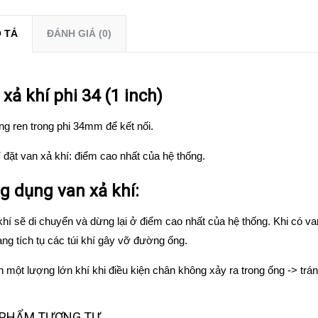
 TẢ
ĐÁNH GIÁ (0)
xả khí phi 34 (1 inch)
g ren trong phi 34mm để kết nối.
rí đặt van xả khí: điểm cao nhất của hệ thống.
g dụng van xả khí:
khí sẽ di chuyển và dừng lại ở điểm cao nhất của hệ thống. Khi có va
rạng tích tụ các túi khí gây vỡ đường ống.
 một lượng lớn khí khi điều kiện chân không xảy ra trong ống -> tr
 PHẨM TƯƠNG TỰ