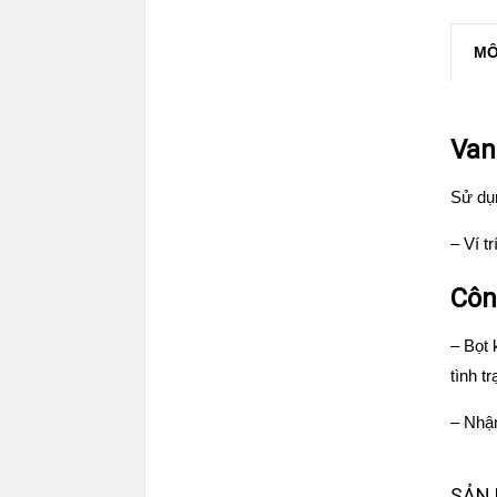
MÔ
Van 
Sử dụn
– Ví t
Côn
– Bọt 
tình t
– Nhận
SẢN