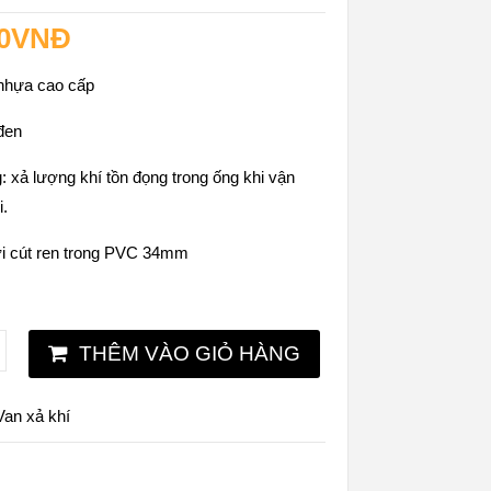
0
VNĐ
 nhựa cao cấp
đen
 xả lượng khí tồn đọng trong ống khi vận
i.
với cút ren trong PVC 34mm
THÊM VÀO GIỎ HÀNG
Van xả khí