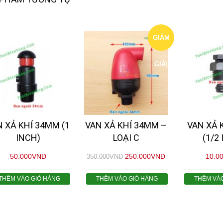
GIẢM
GIÁ!
N XẢ KHÍ 34MM (1
VAN XẢ KHÍ 34MM –
VAN XẢ 
INCH)
LOẠI C
(1/2
50.000
VNĐ
250.000
VNĐ
10.0
350.000
VNĐ
THÊM VÀO GIỎ HÀNG
THÊM VÀO GIỎ HÀNG
THÊM VÀ