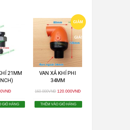
GIẢM
GIÁ!
KHÍ 21MM
VAN XẢ KHÍ PHI
 INCH)
34MM
00
VNĐ
120.000
VNĐ
160.000
VNĐ
O GIỎ HÀNG
THÊM VÀO GIỎ HÀNG