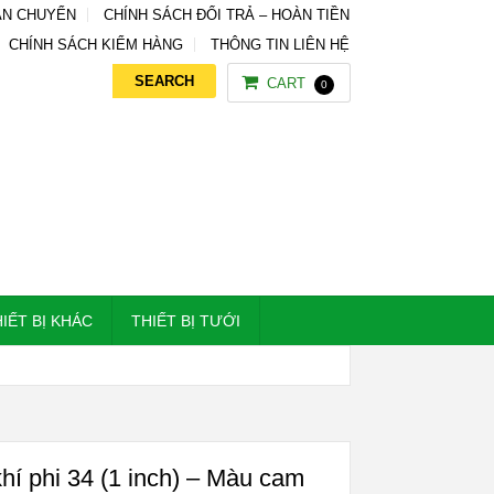
ẬN CHUYỂN
CHÍNH SÁCH ĐỔI TRẢ – HOÀN TIỀN
CHÍNH SÁCH KIỂM HÀNG
THÔNG TIN LIÊN HỆ
CART
0
IẾT BỊ KHÁC
THIẾT BỊ TƯỚI
hí phi 34 (1 inch) – Màu cam