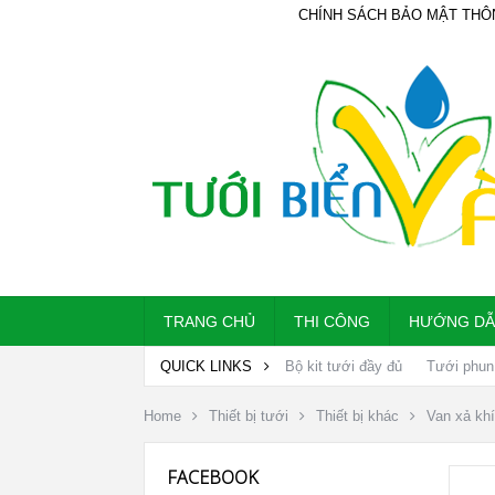
CHÍNH SÁCH BẢO MẬT THÔ
TRANG CHỦ
THI CÔNG
HƯỚNG D
QUICK LINKS
Bộ kit tưới đầy đủ
Tưới phun
Home
Thiết bị tưới
Thiết bị khác
Van xả khí
FACEBOOK