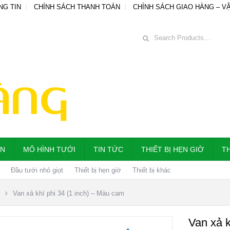
NG TIN
CHÍNH SÁCH THANH TOÁN
CHÍNH SÁCH GIAO HÀNG – V
ẪN
MÔ HÌNH TƯỚI
TIN TỨC
THIẾT BỊ HẸN GIỜ
TH
Đầu tưới nhỏ giọt
Thiết bị hẹn giờ
Thiết bị khác
Van xả khí phi 34 (1 inch) – Màu cam
Van xả k