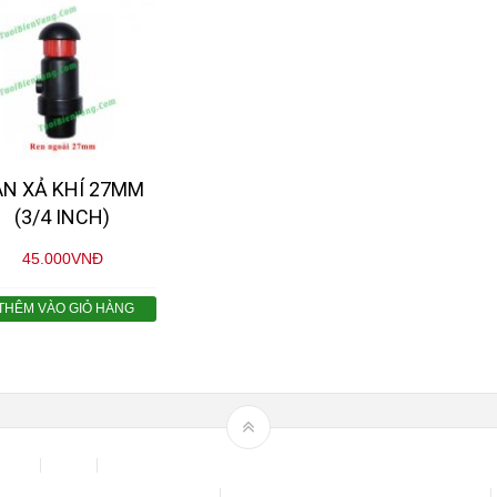
AN XẢ KHÍ 27MM
(3/4 INCH)
45.000
VNĐ
THÊM VÀO GIỎ HÀNG
 Area
Blog
Bộ phun sương tự động để tưới cây, làm mát sân vườn n
Chính sách & quy định chung
CHÍNH SÁCH BẢO MẬT THÔNG TIN