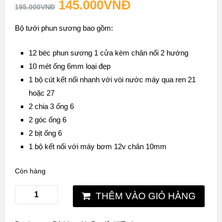
145.000
VNĐ
customer
195.000
VNĐ
rating
Bộ tưới phun sương bao gồm:
12 béc phun sương 1 cửa kèm chân nối 2 hướng
10 mét ống 6mm loại đẹp
1 bộ cút kết nối nhanh với vòi nước máy qua ren 21
hoặc 27
2 chia 3 ống 6
2 góc ống 6
2 bịt ống 6
1 bộ kết nối với máy bơm 12v chân 10mm
Còn hàng
THÊM VÀO GIỎ HÀNG