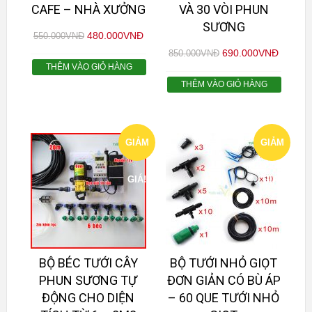
CAFE – NHÀ XƯỞNG
VÀ 30 VÒI PHUN
SƯƠNG
480.000
VNĐ
550.000
VNĐ
690.000
VNĐ
850.000
VNĐ
THÊM VÀO GIỎ HÀNG
THÊM VÀO GIỎ HÀNG
GIẢM
GIẢM
GIÁ!
GIÁ!
BỘ BÉC TƯỚI CÂY
BỘ TƯỚI NHỎ GIỌT
PHUN SƯƠNG TỰ
ĐƠN GIẢN CÓ BÙ ÁP
ĐỘNG CHO DIỆN
– 60 QUE TƯỚI NHỎ