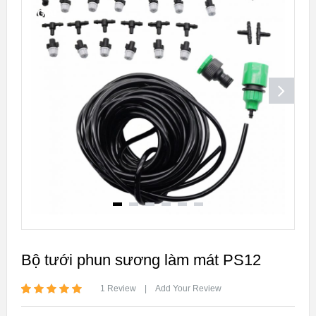
GIÁ!
Bộ tưới phun sương làm mát PS12
1
Review
|
Add Your Review
5.00
5
1
out of
based on