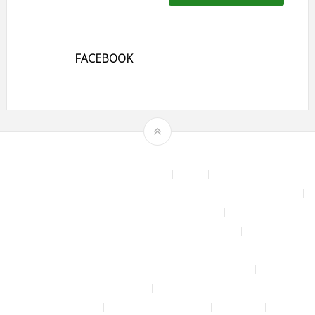
FACEBOOK
Theme by
mythemeshop
Affiliate Area
Blog
Bộ phun sương tự động để tưới cây, làm mát sân vườn nhà xưởng
Chính sách & quy định chung
CHÍNH SÁCH BẢO MẬT THÔNG TIN
CHÍNH SÁCH ĐỔI TRẢ – HOÀN TIỀN
CHÍNH SÁCH GIAO HÀNG – VẬN CHUYỂN
CHÍNH SÁCH KIỂM HÀNG
CHÍNH SÁCH THANH TOÁN
Cửa hàng
Đăng nhập
Đối tác
Giỏ hàng