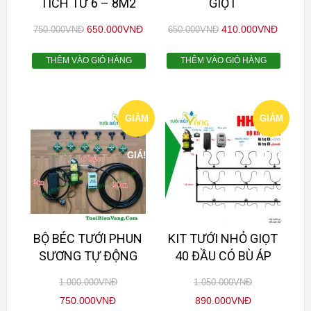
TÍCH TỪ 6 – 8M2
GIỌT
650.000
VNĐ
410.000
VNĐ
750.000
VNĐ
650.000
VNĐ
THÊM VÀO GIỎ HÀNG
THÊM VÀO GIỎ HÀNG
GIẢM
GIẢM
GIÁ!
GIÁ!
BỘ BÉC TƯỚI PHUN
KIT TƯỚI NHỎ GIỌT
SƯƠNG TỰ ĐỘNG
40 ĐẦU CÓ BÙ ÁP
1.000.000
VNĐ
1.050.000
VNĐ
750.000
VNĐ
890.000
VNĐ