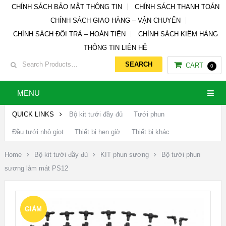
CHÍNH SÁCH BẢO MẬT THÔNG TIN
CHÍNH SÁCH THANH TOÁN
CHÍNH SÁCH GIAO HÀNG – VẬN CHUYỂN
CHÍNH SÁCH ĐỔI TRẢ – HOÀN TIỀN
CHÍNH SÁCH KIỂM HÀNG
THÔNG TIN LIÊN HỆ
CART
0
MENU
QUICK LINKS
Bộ kit tưới đầy đủ
Tưới phun
Đầu tưới nhỏ giọt
Thiết bị hẹn giờ
Thiết bị khác
Home
Bộ kit tưới đầy đủ
KIT phun sương
Bộ tưới phun
sương làm mát PS12
GIẢM