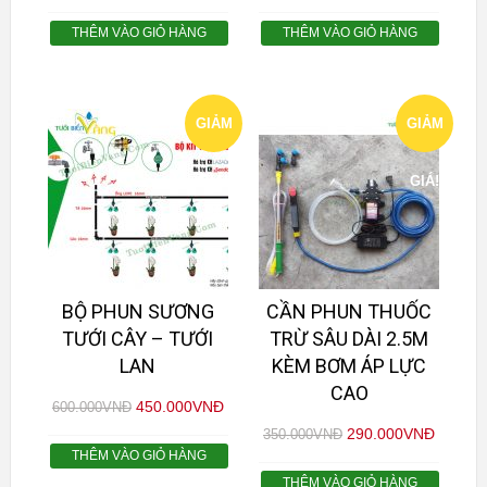
THÊM VÀO GIỎ HÀNG
THÊM VÀO GIỎ HÀNG
GIẢM
GIẢM
GIÁ!
GIÁ!
BỘ PHUN SƯƠNG
CẦN PHUN THUỐC
TƯỚI CÂY – TƯỚI
TRỪ SÂU DÀI 2.5M
LAN
KÈM BƠM ÁP LỰC
CAO
450.000
VNĐ
600.000
VNĐ
290.000
VNĐ
350.000
VNĐ
THÊM VÀO GIỎ HÀNG
THÊM VÀO GIỎ HÀNG