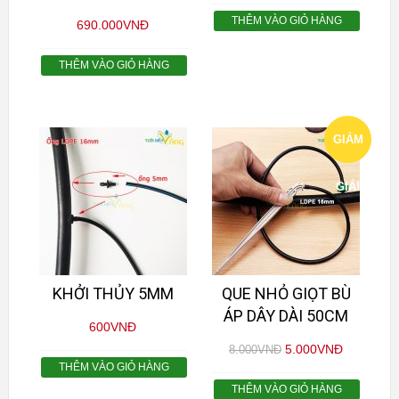
THÊM VÀO GIỎ HÀNG
690.000
VNĐ
THÊM VÀO GIỎ HÀNG
GIẢM
GIÁ!
KHỞI THỦY 5MM
QUE NHỎ GIỌT BÙ
ÁP DÂY DÀI 50CM
600
VNĐ
5.000
VNĐ
8.000
VNĐ
THÊM VÀO GIỎ HÀNG
THÊM VÀO GIỎ HÀNG