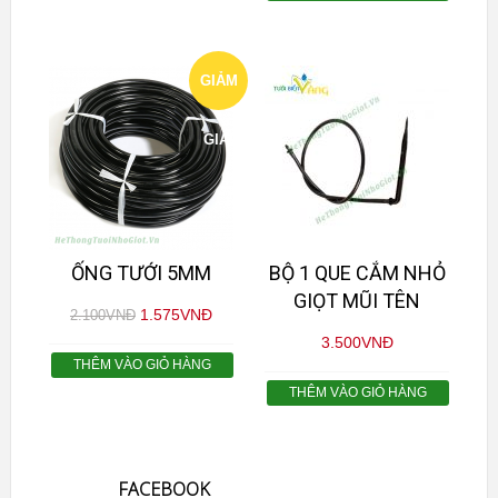
GIẢM
GIÁ!
ỐNG TƯỚI 5MM
BỘ 1 QUE CẮM NHỎ
GIỌT MŨI TÊN
1.575
VNĐ
2.100
VNĐ
3.500
VNĐ
THÊM VÀO GIỎ HÀNG
THÊM VÀO GIỎ HÀNG
FACEBOOK