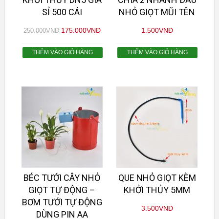
SỈ 500 CÁI
NHỎ GIỌT MŨI TÊN
175.000
VNĐ
1.500
VNĐ
250.000
VNĐ
THÊM VÀO GIỎ HÀNG
THÊM VÀO GIỎ HÀNG
BÉC TƯỚI CÂY NHỎ
QUE NHỎ GIỌT KÈM
GIỌT TỰ ĐỘNG –
KHỞI THỦY 5MM
BƠM TƯỚI TỰ ĐỘNG
3.500
VNĐ
DÙNG PIN AA