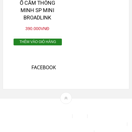
Ổ CẮM THÔNG
MINH SP MINI
BROADLINK
390.000
VNĐ
THÊM VÀO GIỎ HÀNG
FACEBOOK
Theme by
mythemeshop
Affiliate Area
Blog
Bộ phun sương tự động để tưới cây, làm mát sân vườn nhà xưởng