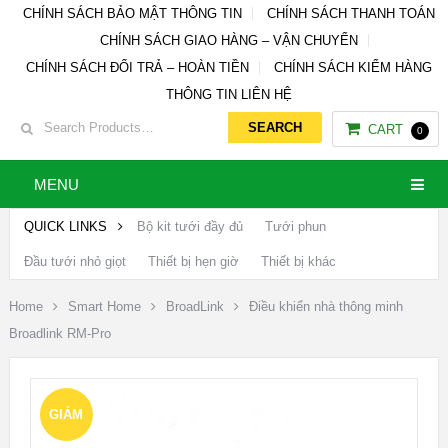
CHÍNH SÁCH BẢO MẬT THÔNG TIN
CHÍNH SÁCH THANH TOÁN
CHÍNH SÁCH GIAO HÀNG – VẬN CHUYỂN
CHÍNH SÁCH ĐỔI TRẢ – HOÀN TIỀN
CHÍNH SÁCH KIỂM HÀNG
THÔNG TIN LIÊN HỆ
CART
0
MENU
QUICK LINKS
Bộ kit tưới đầy đủ
Tưới phun
Đầu tưới nhỏ giọt
Thiết bị hẹn giờ
Thiết bị khác
Home
Smart Home
BroadLink
Điều khiển nhà thông minh
Broadlink RM-Pro
GIẢM