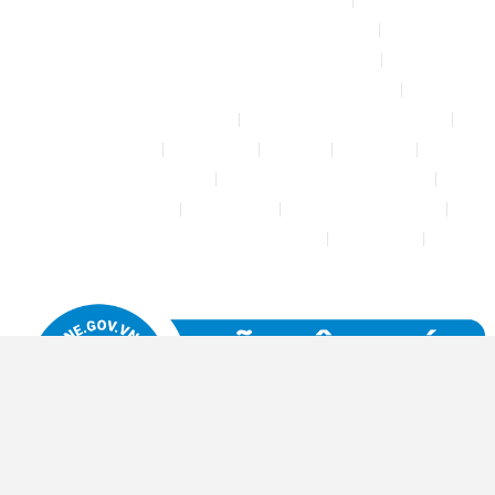
Chính sách & quy định chung
CHÍNH SÁCH BẢO MẬT THÔNG TIN
CHÍNH SÁCH ĐỔI TRẢ – HOÀN TIỀN
CHÍNH SÁCH GIAO HÀNG – VẬN CHUYỂN
CHÍNH SÁCH KIỂM HÀNG
CHÍNH SÁCH THANH TOÁN
Cửa hàng
Đăng nhập
Đối tác
Giỏ hàng
Máy rửa xe mini 12V
Phụ kiện kết nối ống PE 6mm
Tài khoản của tôi
Thanh toán
THÔNG TIN LIÊN HỆ
Thông tin tài khoản đối tác bán hàng
Trang Mẫu
Tưới Biển Vàng Story