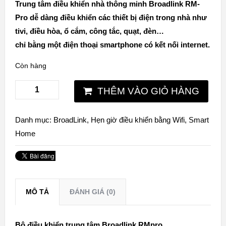
Trung tâm điều khiển nhà thông minh Broadlink RM-
Pro
dễ dàng điều khiển các thiết bị điện trong nhà như
tivi, điều hòa, ổ cắm, công tắc, quạt, đèn…
chỉ bằng một điện thoại smartphone có kết nối internet.
Còn hàng
THÊM VÀO GIỎ HÀNG
Danh mục:
BroadLink
,
Hẹn giờ điều khiển bằng Wifi
,
Smart
Home
MÔ TẢ
ĐÁNH GIÁ (0)
Bộ điều khiển trung tâm Broadlink RMpro