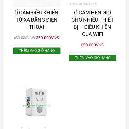
Ổ CẮM ĐIỀU KHIỂN
Ổ CẮM HẸN GIỜ
TỪ XA BẰNG ĐIỆN
CHO NHIỀU THIẾT
THOẠI
BỊ – ĐIỀU KHIỂN
QUA WIFI
350.000
VNĐ
450.000
VNĐ
650.000
VNĐ
THÊM VÀO GIỎ HÀNG
THÊM VÀO GIỎ HÀNG