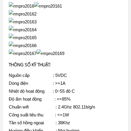
THÔNG SỐ KỸ THUẬT
:
Nguồn cấp : 5VDC
Dòng điện : >=1A
Nhiệt dộ hoạt động : 0~55 độ C
Độ ẩm hoạt động : =<85%
Chuẩn wifi : 2.4Ghz 802.11b/g/n
Công suất tiêu thụ : <=1W
Tần số hồng ngoại : 38Khz
Hướng điều khiển : Mọi hướng