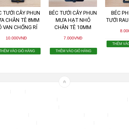
C TƯỚI CÂY PHUN
BÉC TƯỚI CÂY PHUN
BÉC P
A CHÂN TÊ 8MM
MƯA HẠT NHỎ
TƯỚI RA
Ó VAN CHỐNG RỈ
CHÂN TÊ 10MM
8.00
10.000
VNĐ
7.000
VNĐ
THÊM VÀ
THÊM VÀO GIỎ HÀNG
THÊM VÀO GIỎ HÀNG
 Area
Blog
Bộ phun sương tự động để tưới cây, làm mát sân vườn n
Chính sách & quy định chung
CHÍNH SÁCH BẢO MẬT THÔNG TIN
NH SÁCH ĐỔI TRẢ – HOÀN TIỀN
CHÍNH SÁCH GIAO HÀNG – VẬN CH
CH KIỂM HÀNG
CHÍNH SÁCH THANH TOÁN
Cửa hàng
Đăng nhậ
Máy rửa xe mini 12V
Phụ kiện kết nối ống PE 6mm
Tài khoản của tôi