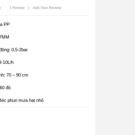
1
Review
|
Add Your Review
ựa PP
4/7MM
động: 0,5-2bar
8-10L/h
nh: 70 – 90 cm
60 độ
Béc phun mưa hạt nhỏ