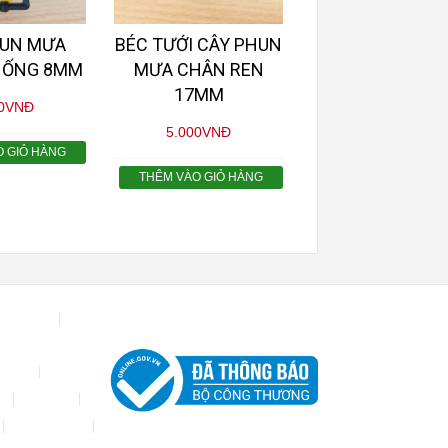
HUN MƯA
BÉC TƯỚI CÂY PHUN
U ỐNG 8MM
MƯA CHÂN REN
17MM
0
VNĐ
5.000
VNĐ
O GIỎ HÀNG
THÊM VÀO GIỎ HÀNG
hà xưởng
UYỂN
p
Đối tác
Thanh toán