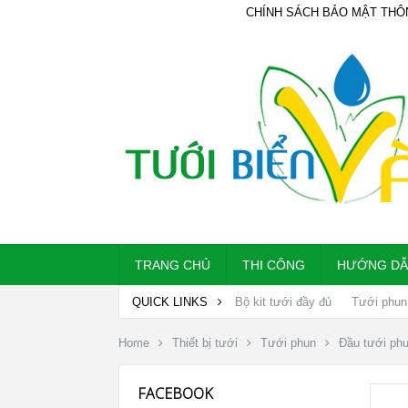
CHÍNH SÁCH BẢO MẬT THÔ
TRANG CHỦ
THI CÔNG
HƯỚNG D
QUICK LINKS
Bộ kit tưới đầy đủ
Tưới phun
Home
Thiết bị tưới
Tưới phun
Đầu tưới ph
FACEBOOK