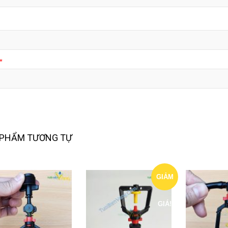
*
 PHẨM TƯƠNG TỰ
GIẢM
GIÁ!