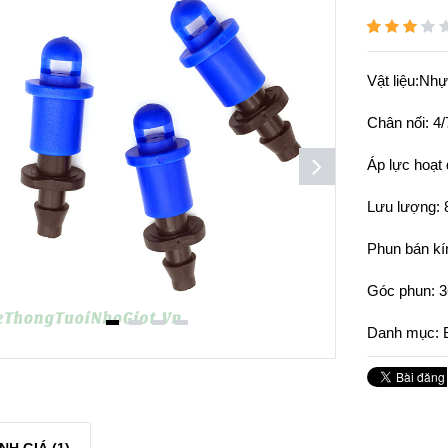
3.00
5
1
out
of
based
Vật liệu:Nh
on
customer
Chân nối: 
rating
Áp lực hoạt 
Lưu lượng: 
Phun bán kí
Góc phun: 3
Danh mục: