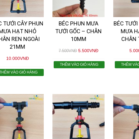
C TƯỚI CÂY PHUN
BÉC PHUN MƯA
BÉC TƯỚI
MƯA HẠT NHỎ
TƯỚI GỐC – CHÂN
MƯA H
HÂN REN NGOÀI
10MM
CHÂN 
21MM
5.500
VNĐ
5.00
7.500
VNĐ
10.000
VNĐ
THÊM VÀO GIỎ HÀNG
THÊM VÀ
THÊM VÀO GIỎ HÀNG