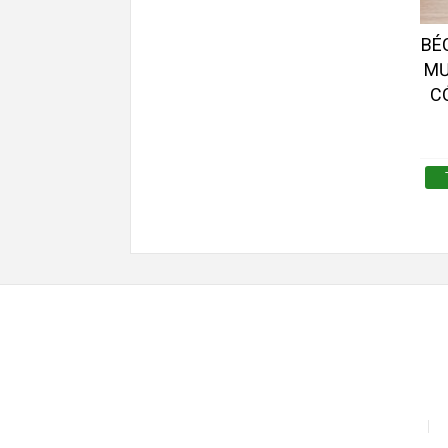
BÉ
MƯ
C
Affiliate
CHÍ
Theme by
mythemeshop
CHÍNH SÁ
Giỏ hàng