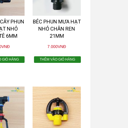
 CÂY PHUN
BÉC PHUN MƯA HẠT
ẠT NHỎ
NHỎ CHÂN REN
TÊ 6MM
21MM
0
VNĐ
7.000
VNĐ
O GIỎ HÀNG
THÊM VÀO GIỎ HÀNG