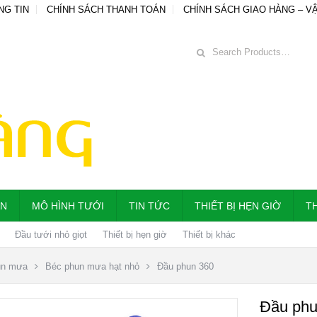
NG TIN
CHÍNH SÁCH THANH TOÁN
CHÍNH SÁCH GIAO HÀNG – V
ẪN
MÔ HÌNH TƯỚI
TIN TỨC
THIẾT BỊ HẸN GIỜ
TH
Đầu tưới nhỏ giọt
Thiết bị hẹn giờ
Thiết bị khác
un mưa
Béc phun mưa hạt nhỏ
Đầu phun 360
Đầu phu