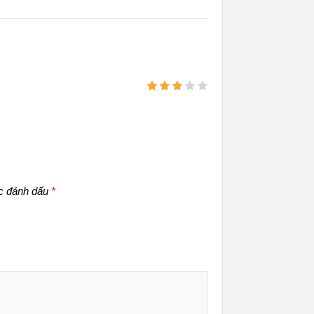
Được
xếp
hạng
3
5 sao
c đánh dấu
*