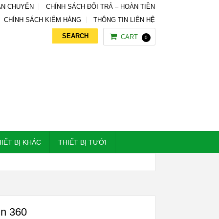
ẬN CHUYỂN
CHÍNH SÁCH ĐỔI TRẢ – HOÀN TIỀN
CHÍNH SÁCH KIỂM HÀNG
THÔNG TIN LIÊN HỆ
CART
0
IẾT BỊ KHÁC
THIẾT BỊ TƯỚI
n 360