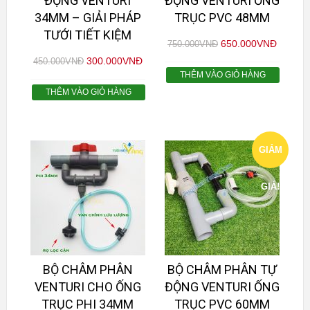
ĐỘNG VENTURI
ĐỘNG VENTURI ỐNG
34MM – GIẢI PHÁP
TRỤC PVC 48MM
TƯỚI TIẾT KIỆM
650.000
VNĐ
750.000
VNĐ
300.000
VNĐ
450.000
VNĐ
THÊM VÀO GIỎ HÀNG
THÊM VÀO GIỎ HÀNG
GIẢM
GIÁ!
BỘ CHÂM PHÂN
BỘ CHÂM PHÂN TỰ
VENTURI CHO ỐNG
ĐỘNG VENTURI ỐNG
TRỤC PHI 34MM
TRỤC PVC 60MM