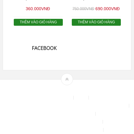
360.000
VNĐ
690.000
VNĐ
750.000
VNĐ
THÊM VÀO GIỎ HÀNG
THÊM VÀO GIỎ HÀNG
FACEBOOK
Theme by
mythemeshop
Affiliate Area
Blog
Bộ phun sương tự động để tưới cây, làm mát sân vườn nhà xưởng
Chính sách & quy định chung
CHÍNH SÁCH BẢO MẬT THÔNG TIN
CHÍNH SÁCH ĐỔI TRẢ – HOÀN TIỀN