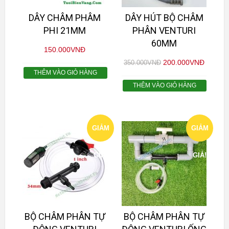
DÂY CHÂM PHÂM
DÂY HÚT BỘ CHÂM
PHI 21MM
PHÂN VENTURI
60MM
150.000
VNĐ
200.000
VNĐ
350.000
VNĐ
THÊM VÀO GIỎ HÀNG
THÊM VÀO GIỎ HÀNG
GIẢM
GIẢM
GIÁ!
GIÁ!
BỘ CHÂM PHÂN TỰ
BỘ CHÂM PHÂN TỰ