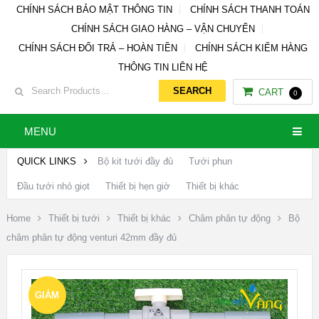
CHÍNH SÁCH BẢO MẬT THÔNG TIN
CHÍNH SÁCH THANH TOÁN
CHÍNH SÁCH GIAO HÀNG – VẬN CHUYỂN
CHÍNH SÁCH ĐỔI TRẢ – HOÀN TIỀN
CHÍNH SÁCH KIỂM HÀNG
THÔNG TIN LIÊN HỆ
CART
0
MENU
QUICK LINKS
Bộ kit tưới đầy đủ
Tưới phun
Đầu tưới nhỏ giọt
Thiết bị hẹn giờ
Thiết bị khác
Home
Thiết bị tưới
Thiết bị khác
Châm phân tự động
Bộ
châm phân tự động venturi 42mm đầy đủ
GIẢM