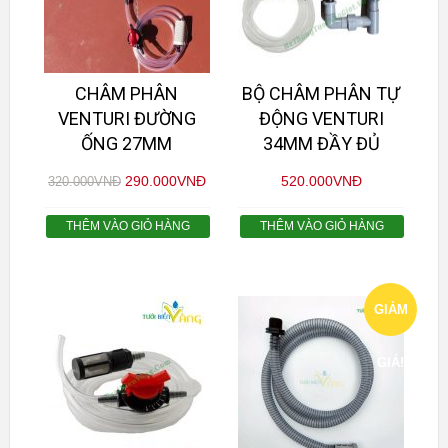
CHÂM PHÂN
BỘ CHÂM PHÂN TỰ
VENTURI ĐƯỜNG
ĐỘNG VENTURI
ỐNG 27MM
34MM ĐẦY ĐỦ
290.000
VNĐ
520.000
VNĐ
320.000
VNĐ
THÊM VÀO GIỎ HÀNG
THÊM VÀO GIỎ HÀNG
GIẢM
GIÁ!