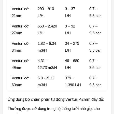
Venturi cỡ
290 – 810
3 – 37
0.7 –
21mm
L/H
L/H
9.5 bar
Venturi cỡ
650 – 2.420
9 – 92
0.7 –
27mm
L/H
L/H
9.5 bar
Venturi cỡ
1.82 – 6.34
34 – 279
0.7 –
34mm
m3/H
L/H
9.5 bar
Venturi cỡ
4.31 –
46 – 680
0.7 –
49mm
12.73 m3/H
L/H
9.5 bar
Venturi cỡ
6.8 -19.12
379 –
0.7 –
60mm
m3/H
1.390 L/H
9.5 bar
Ứng dụng bộ châm phân tự động Venturi 42mm đầy đủ:
Thường được sử dụng trong
hệ thống tưới nhỏ giọt
cho