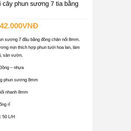
i cây phun sương 7 tia bằng
42.000
VNĐ
un sương 7 đầu bằng đồng chân nối 8mm.
ơng mịn thích hợp phun tưới hoa lan, làm
i, sân vườn.
: Đồng – nhựa
ống phun sương 8mm
 nối nhanh 8mm
ống rỉ
: 50 L/H