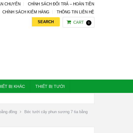
ẬN CHUYỂN
CHÍNH SÁCH ĐỔI TRẢ – HOÀN TIỀN
CHÍNH SÁCH KIỂM HÀNG
THÔNG TIN LIÊN HỆ
CART
0
IẾT BỊ KHÁC
THIẾT BỊ TƯỚI
bằng đồng
Béc tưới cây phun sương 7 tia bằng