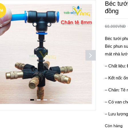
Béc tướ
đồng
ẢM
Á!
60.000
VNĐ
Béc tưới ph
Béc phun sư
mát nhà lướ
– Chất liệu
– Kết nối: 
– Chân: Tê
– Có van ch
– Lưu lượng
Còn hàng