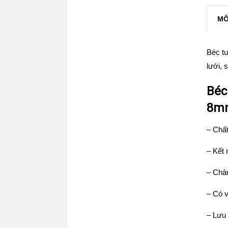
MÔ
Béc tư
lưới, 
Béc
8m
– Chất
– Kết
– Châ
– Có v
– Lưu 