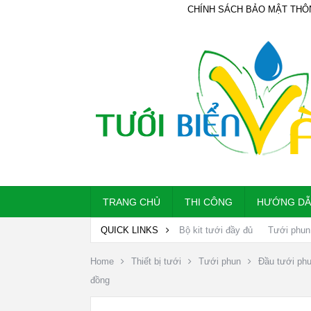
CHÍNH SÁCH BẢO MẬT THÔ
TRANG CHỦ
THI CÔNG
HƯỚNG D
QUICK LINKS
Bộ kit tưới đầy đủ
Tưới phun
Home
Thiết bị tưới
Tưới phun
Đầu tưới ph
đồng