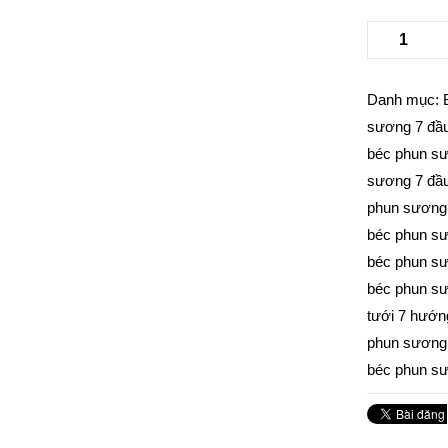
Danh mục:
sương 7 đầ
béc phun s
sương 7 đầ
phun sương
béc phun s
béc phun sư
béc phun sư
tưới 7 hướn
phun sương 
béc phun s