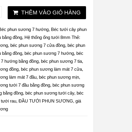
THÊM VÀO GIỎ HÀNG
Béc phun sương 7 hướng
,
Béc tưới cây phun
u bằng đồng
,
Hệ thống ống tưới 8mm
Thẻ:
ương
,
béc phun sương 7 cửa đồng
,
béc phun
u bằng đồng
,
béc phun sương 7 hướng
,
béc
 7 hướng bằng đồng
,
béc phun sương 7 tia
,
ương đồng
,
béc phun sương làm mát 7 cửa
,
ơng làm mát 7 đầu
,
béc phun sương mịn
,
ơng tưới 7 đầu bằng đồng
,
béc phun sương
g bằng đồng
,
béc phun sương tưới cây
,
béc
tưới rau
,
ĐẦU TƯỚI PHUN SƯƠNG
,
giá
ương