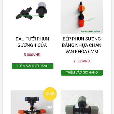
ĐẦU TƯỚI PHUN
BÉP PHUN SƯƠNG
SƯƠNG 1 CỬA
BẰNG NHỰA CHÂN
VAN KHÓA 6MM
5.000
VNĐ
7.500
VNĐ
THÊM VÀO GIỎ HÀNG
THÊM VÀO GIỎ HÀNG
GIẢM
GIÁ!