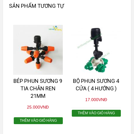
SẢN PHẨM TƯƠNG TỰ
BÉP PHUN SƯƠNG 9
BỘ PHUN SƯƠNG 4
TIA CHÂN REN
CỬA ( 4 HƯỚNG )
21MM
17.000
VNĐ
25.000
VNĐ
THÊM VÀO GIỎ HÀNG
THÊM VÀO GIỎ HÀNG