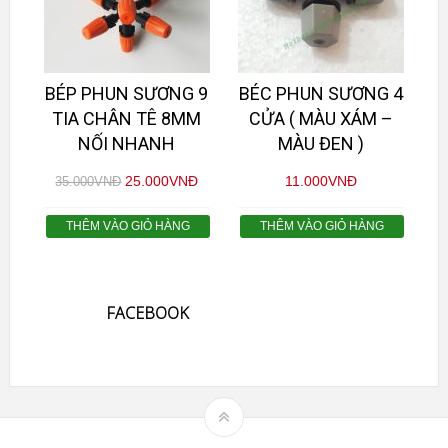
BÉP PHUN SƯƠNG 9
BÉC PHUN SƯƠNG 4
TIA CHÂN TÊ 8MM
CỬA ( MÀU XÁM –
NỐI NHANH
MÀU ĐEN )
25.000
VNĐ
11.000
VNĐ
35.000
VNĐ
THÊM VÀO GIỎ HÀNG
THÊM VÀO GIỎ HÀNG
FACEBOOK