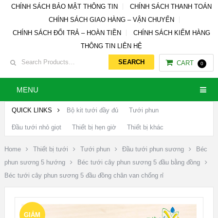
CHÍNH SÁCH BẢO MẬT THÔNG TIN
CHÍNH SÁCH THANH TOÁN
CHÍNH SÁCH GIAO HÀNG – VẬN CHUYỂN
CHÍNH SÁCH ĐỔI TRẢ – HOÀN TIỀN
CHÍNH SÁCH KIỂM HÀNG
THÔNG TIN LIÊN HỆ
CART
0
MENU
QUICK LINKS
Bộ kit tưới đầy đủ
Tưới phun
Đầu tưới nhỏ giọt
Thiết bị hẹn giờ
Thiết bị khác
Home
Thiết bị tưới
Tưới phun
Đầu tưới phun sương
Béc
phun sương 5 hướng
Béc tưới cây phun sương 5 đầu bằng đồng
Béc tưới cây phun sương 5 đầu đồng chân van chống rỉ
GIẢM