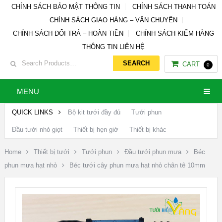
CHÍNH SÁCH BẢO MẬT THÔNG TIN
CHÍNH SÁCH THANH TOÁN
CHÍNH SÁCH GIAO HÀNG – VẬN CHUYỂN
CHÍNH SÁCH ĐỔI TRẢ – HOÀN TIỀN
CHÍNH SÁCH KIỂM HÀNG
THÔNG TIN LIÊN HỆ
CART
0
MENU
QUICK LINKS
Bộ kit tưới đầy đủ
Tưới phun
Đầu tưới nhỏ giọt
Thiết bị hẹn giờ
Thiết bị khác
Home
Thiết bị tưới
Tưới phun
Đầu tưới phun mưa
Béc
phun mưa hạt nhỏ
Béc tưới cây phun mưa hạt nhỏ chân tê 10mm