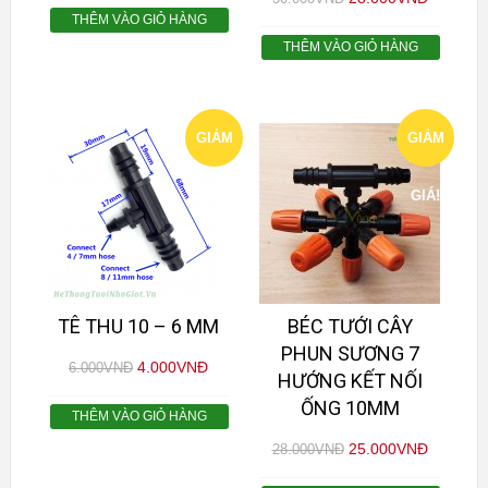
THÊM VÀO GIỎ HÀNG
THÊM VÀO GIỎ HÀNG
GIẢM
GIẢM
GIÁ!
GIÁ!
TÊ THU 10 – 6 MM
BÉC TƯỚI CÂY
PHUN SƯƠNG 7
4.000
VNĐ
6.000
VNĐ
HƯỚNG KẾT NỐI
ỐNG 10MM
THÊM VÀO GIỎ HÀNG
25.000
VNĐ
28.000
VNĐ