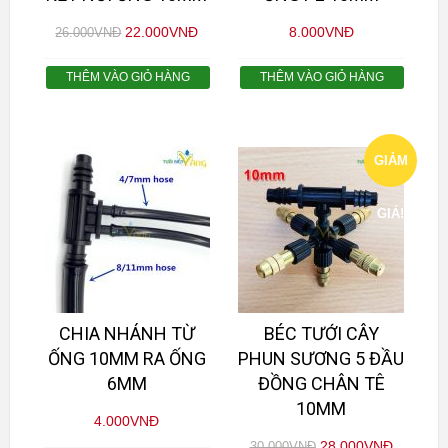
22.000
VNĐ
8.000
VNĐ
26.000
VNĐ
THÊM VÀO GIỎ HÀNG
THÊM VÀO GIỎ HÀNG
GIẢM
GIÁ!
CHIA NHÁNH TỪ
BÉC TƯỚI CÂY
ỐNG 10MM RA ỐNG
PHUN SƯƠNG 5 ĐẦU
6MM
ĐỒNG CHÂN TÊ
10MM
4.000
VNĐ
28.000
VNĐ
30.000
VNĐ