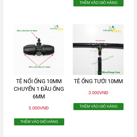
THÊM VÀO GIỎ HÀNG
TÊ NỐI ỐNG 10MM
TÊ ỐNG TƯỚI 10MM
CHUYỂN 1 ĐẦU ỐNG
3.000
VNĐ
6MM
THÊM VÀO GIỎ HÀNG
5.000
VNĐ
THÊM VÀO GIỎ HÀNG