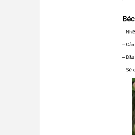
Béc
– Nhi
– Cắm 
– Đầu 
– Sử 