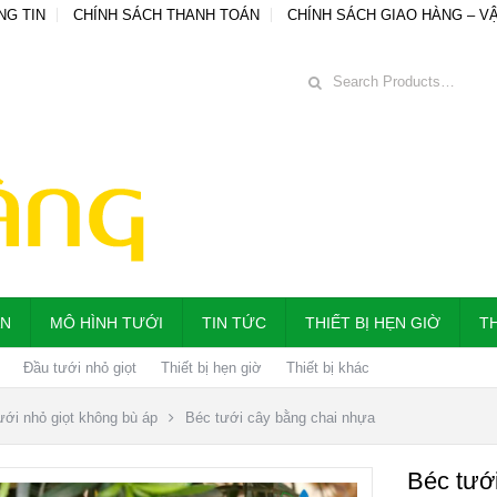
NG TIN
CHÍNH SÁCH THANH TOÁN
CHÍNH SÁCH GIAO HÀNG – V
ẪN
MÔ HÌNH TƯỚI
TIN TỨC
THIẾT BỊ HẸN GIỜ
TH
Đầu tưới nhỏ giọt
Thiết bị hẹn giờ
Thiết bị khác
ưới nhỏ giọt không bù áp
Béc tưới cây bằng chai nhựa
Béc tướ