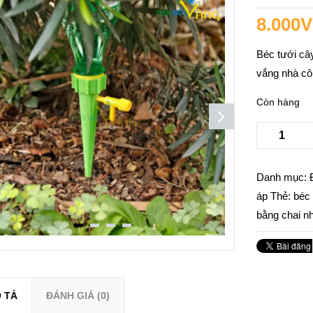
8.000
Béc tưới cây
vắng nhà cô
Còn hàng
Danh mục:
áp
Thẻ:
béc
bằng chai n
 TẢ
ĐÁNH GIÁ (0)