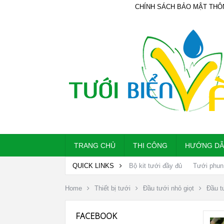
CHÍNH SÁCH BẢO MẬT THÔ
TRANG CHỦ
THI CÔNG
HƯỚNG D
QUICK LINKS
Bộ kit tưới đầy đủ
Tưới phun
Home
Thiết bị tưới
Đầu tưới nhỏ giọt
Đầu t
FACEBOOK