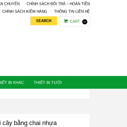
ẬN CHUYỂN
CHÍNH SÁCH ĐỔI TRẢ – HOÀN TIỀN
CHÍNH SÁCH KIỂM HÀNG
THÔNG TIN LIÊN HỆ
CART
0
IẾT BỊ KHÁC
THIẾT BỊ TƯỚI
i cây bằng chai nhựa