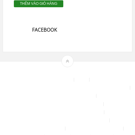
THÊM VÀO GIỎ HÀNG
FACEBOOK
Theme by
mythemeshop
Affiliate Area
Blog
Bộ phun sương tự động để tưới cây, làm mát sân vườn nhà xưởng
Chính sách & quy định chung
CHÍNH SÁCH BẢO MẬT THÔNG TIN
CHÍNH SÁCH ĐỔI TRẢ – HOÀN TIỀN
CHÍNH SÁCH GIAO HÀNG – VẬN CHUYỂN
CHÍNH SÁCH KIỂM HÀNG
CHÍNH SÁCH THANH TOÁN