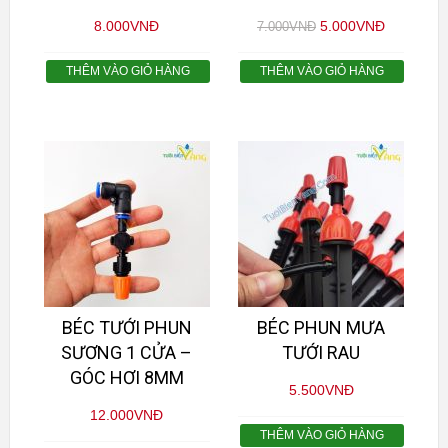
8.000
VNĐ
5.000
VNĐ
7.000
VNĐ
THÊM VÀO GIỎ HÀNG
THÊM VÀO GIỎ HÀNG
BÉC TƯỚI PHUN
BÉC PHUN MƯA
SƯƠNG 1 CỬA –
TƯỚI RAU
GÓC HƠI 8MM
5.500
VNĐ
12.000
VNĐ
THÊM VÀO GIỎ HÀNG