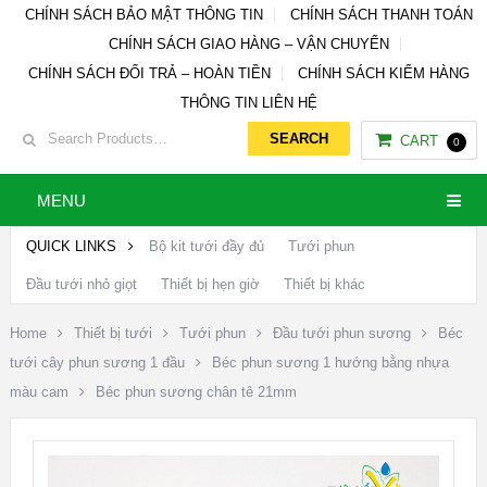
CHÍNH SÁCH BẢO MẬT THÔNG TIN
CHÍNH SÁCH THANH TOÁN
CHÍNH SÁCH GIAO HÀNG – VẬN CHUYỂN
CHÍNH SÁCH ĐỔI TRẢ – HOÀN TIỀN
CHÍNH SÁCH KIỂM HÀNG
THÔNG TIN LIÊN HỆ
CART
0
MENU
QUICK LINKS
Bộ kit tưới đầy đủ
Tưới phun
Đầu tưới nhỏ giọt
Thiết bị hẹn giờ
Thiết bị khác
Home
Thiết bị tưới
Tưới phun
Đầu tưới phun sương
Béc
tưới cây phun sương 1 đầu
Béc phun sương 1 hướng bằng nhựa
màu cam
Béc phun sương chân tê 21mm