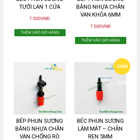
TƯỚI LAN 1 CỬA
BẰNG NHỰA CHÂN
VAN KHÓA 6MM
7.500
VNĐ
7.500
VNĐ
THÊM VÀO GIỎ HÀNG
THÊM VÀO GIỎ HÀNG
GIẢM
GIÁ!
BÉP PHUN SƯƠNG
BÉC PHUN SƯƠNG
BẰNG NHỰA CHÂN
LÀM MÁT – CHÂN
VAN CHỐNG RÒ
REN 5MM