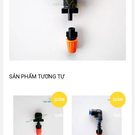
SẢN PHẨM TƯƠNG TỰ
GIẢM
GIẢM
GIÁ!
GIÁ!