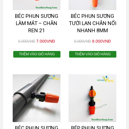
BÉC PHUN SƯƠNG
BÉC PHUN SƯƠNG
LÀM MÁT – CHÂN
TƯỚI LAN CHÂN NỐI
REN 21
NHANH 8MM
7.000
VNĐ
8.000
VNĐ
9.000
VNĐ
9.000
VNĐ
THÊM VÀO GIỎ HÀNG
THÊM VÀO GIỎ HÀNG
BÉC PHUN SƯƠNG
BÉP PHUN SƯƠNG