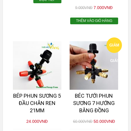
7.000
VNĐ
9.000
VNĐ
THÊM VÀO GIỎ HÀNG
GIẢM
GIÁ!
BÉP PHUN SƯƠNG 5
BÉC TƯỚI PHUN
ĐẦU CHÂN REN
SƯƠNG 7 HƯỚNG
21MM
BẰNG ĐỒNG
24.000
VNĐ
50.000
VNĐ
60.000
VNĐ