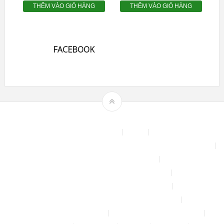
THÊM VÀO GIỎ HÀNG
THÊM VÀO GIỎ HÀNG
FACEBOOK
Theme by
mythemeshop
Affiliate Area
Blog
Bộ phun sương tự động để tưới cây, làm mát sân vườn nhà xưởng
Chính sách & quy định chung
CHÍNH SÁCH BẢO MẬT THÔNG TIN
CHÍNH SÁCH ĐỔI TRẢ – HOÀN TIỀN
CHÍNH SÁCH GIAO HÀNG – VẬN CHUYỂN
CHÍNH SÁCH KIỂM HÀNG
CHÍNH SÁCH THANH TOÁN