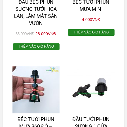
ĐẦU BÉC PHUN
BÉC TƯỚI PHUN
SƯƠNG TƯỚI HOA
MƯA MINI
LAN, LÀM MÁT SÂN
4.000
VNĐ
VƯỜN
THÊM VÀO GIỎ HÀNG
28.000
VNĐ
35.000
VNĐ
THÊM VÀO GIỎ HÀNG
BÉC TƯỚI PHUN
ĐẦU TƯỚI PHUN
MƯA 360 ĐỘ –
SƯƠNG 1 CỬA