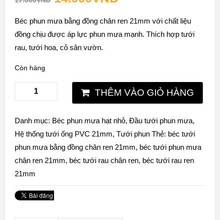
17.000
VNĐ
Béc phun mưa bằng đồng chân ren 21mm với chất liệu
đồng chịu được áp lực phun mưa mạnh. Thích hợp tưới
rau, tưới hoa, cỏ sân vườn.
Còn hàng
THÊM VÀO GIỎ HÀNG
Danh mục:
Béc phun mưa hạt nhỏ
,
Đầu tưới phun mưa
,
Hệ thống tưới ống PVC 21mm
,
Tưới phun
Thẻ:
béc tưới
phun mưa bằng đồng chân ren 21mm
,
béc tưới phun mưa
chân ren 21mm
,
béc tưới rau chân ren
,
béc tưới rau ren
21mm