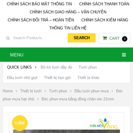
CHÍNH SÁCH BẢO MẬT THÔNG TIN
CHÍNH SÁCH THANH TOÁN
CHÍNH SÁCH GIAO HÀNG – VẬN CHUYỂN
CHÍNH SÁCH ĐỔI TRẢ – HOÀN TIỀN
CHÍNH SÁCH KIỂM HÀNG
THÔNG TIN LIÊN HỆ
CART
0
MENU
QUICK LINKS
Bộ kit tưới đầy đủ
Tưới phun
Đầu tưới nhỏ giọt
Thiết bị hẹn giờ
Thiết bị khác
Home
Thiết bị tưới
Tưới phun
Đầu tưới phun mưa
Béc
phun mưa hạt nhỏ
Béc phun mưa bằng đồng chân ren 21mm
GIẢM