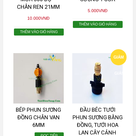
CHÂN REN 21MM
5.000
VNĐ
10.000
VNĐ
THÊM VÀO GIỎ HÀNG
THÊM VÀO GIỎ HÀNG
GIẢM
GIÁ!
BÉP PHUN SƯƠNG
ĐẦU BÉC TƯỚI
ĐỒNG CHÂN VAN
PHUN SƯƠNG BẰNG
6MM
ĐỒNG, TƯỚI HOA
LAN CÂY CẢNH
ĐỌC TIẾP