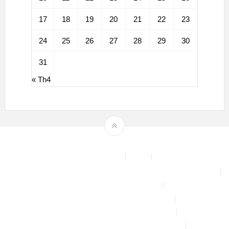
17
18
19
20
21
22
23
24
25
26
27
28
29
30
31
« Th4
Theme by
mythemeshop
Affiliate Area
Blog
Bộ phun sương tự động để tưới cây, làm mát sân vườn nhà xưởng
Chính sách & quy định chung
CHÍNH SÁCH BẢO MẬT THÔNG TIN
CHÍNH SÁCH ĐỔI TRẢ – HOÀN TIỀN
CHÍNH SÁCH GIAO HÀNG – VẬN CHUYỂN