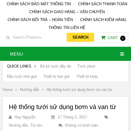
CHÍNH SÁCH BẢO MẬT THÔNG TIN
CHÍNH SÁCH THANH TOÁN
CHÍNH SÁCH GIAO HÀNG – VẬN CHUYỂN
CHÍNH SÁCH ĐỔI TRẢ – HOÀN TIỀN
CHÍNH SÁCH KIỂM HÀNG
THÔNG TIN LIÊN HỆ
CART
0
MENU
QUICK LINKS
Bộ kit tưới đầy đủ
Tưới phun
Đầu tưới nhỏ giọt
Thiết bị hẹn giờ
Thiết bị khác
Home
Hướng dẫn
Hệ thống tưới sử dụng bơm và van từ
Hệ thống tưới sử dụng bơm và van từ
Huy Nguyễn
17 Tháng 5, 2017
Hướng dẫn
,
Tin tức
Không có bình luận