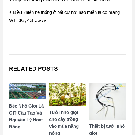
+ Điều khiển hệ thống ở bất cứ nơi nào miễn là có mạng
Wifi, 3G, 4G….vvv
RELATED POSTS
Béc Nhỏ Giọt Là
Tưới nhỏ giọt
Gì? Cấu Tạo Và
cho cây trồng
Nguyên Lý Hoạt
vào mùa nắng
Thiết bị tưới nhỏ
Động
nóng
giọt