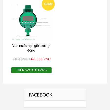
GIẢM
GIÁ!
Van nước hẹn giờ tưới tự
động
425.000
VNĐ
500.000
VNĐ
THÊM VÀO GIỎ HÀNG
FACEBOOK