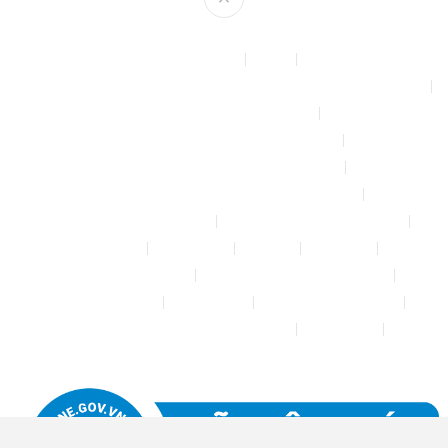
Theme by
mythemeshop
Affiliate Area
Blog
Bộ phun sương tự động để tưới cây, làm mát sân vườn nhà xưởng
Chính sách & quy định chung
CHÍNH SÁCH BẢO MẬT THÔNG TIN
CHÍNH SÁCH ĐỔI TRẢ – HOÀN TIỀN
CHÍNH SÁCH GIAO HÀNG – VẬN CHUYỂN
CHÍNH SÁCH KIỂM HÀNG
CHÍNH SÁCH THANH TOÁN
Cửa hàng
Đăng nhập
Đối tác
Giỏ hàng
Máy rửa xe mini 12V
Phụ kiện kết nối ống PE 6mm
Tài khoản của tôi
Thanh toán
THÔNG TIN LIÊN HỆ
Thông tin tài khoản đối tác bán hàng
Trang Mẫu
Tưới Biển Vàng Story