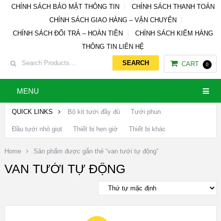
CHÍNH SÁCH BẢO MẬT THÔNG TIN
CHÍNH SÁCH THANH TOÁN
CHÍNH SÁCH GIAO HÀNG – VẬN CHUYỂN
CHÍNH SÁCH ĐỔI TRẢ – HOÀN TIỀN
CHÍNH SÁCH KIỂM HÀNG
THÔNG TIN LIÊN HỆ
CART
0
MENU
QUICK LINKS
Bộ kit tưới đầy đủ
Tưới phun
Đầu tưới nhỏ giọt
Thiết bị hẹn giờ
Thiết bị khác
Home
Sản phẩm được gắn thẻ “van tưới tự động”
VAN TƯỚI TỰ ĐỘNG