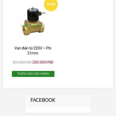
GIẢM
GIÁ!
Van điện từ 220V – Phi
21mm
250.000
VNĐ
300.000
VNĐ
THÊM VÀO GIỎ HÀNG
FACEBOOK