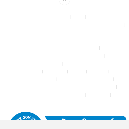
Theme by
mythemeshop
Affiliate Area
Blog
Bộ phun sương tự động để tưới cây, làm mát sân vườn nhà xưởng
Chính sách & quy định chung
CHÍNH SÁCH BẢO MẬT THÔNG TIN
CHÍNH SÁCH ĐỔI TRẢ – HOÀN TIỀN
CHÍNH SÁCH GIAO HÀNG – VẬN CHUYỂN
CHÍNH SÁCH KIỂM HÀNG
CHÍNH SÁCH THANH TOÁN
Cửa hàng
Đăng nhập
Đối tác
Giỏ hàng
Máy rửa xe mini 12V
Phụ kiện kết nối ống PE 6mm
Tài khoản của tôi
Thanh toán
THÔNG TIN LIÊN HỆ
Thông tin tài khoản đối tác bán hàng
Trang Mẫu
Tưới Biển Vàng Story