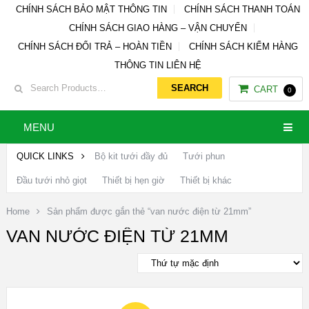
CHÍNH SÁCH BẢO MẬT THÔNG TIN
CHÍNH SÁCH THANH TOÁN
CHÍNH SÁCH GIAO HÀNG – VẬN CHUYỂN
CHÍNH SÁCH ĐỔI TRẢ – HOÀN TIỀN
CHÍNH SÁCH KIỂM HÀNG
THÔNG TIN LIÊN HỆ
CART
0
MENU
QUICK LINKS
Bộ kit tưới đầy đủ
Tưới phun
Đầu tưới nhỏ giọt
Thiết bị hẹn giờ
Thiết bị khác
Home
Sản phẩm được gắn thẻ “van nước điện từ 21mm”
VAN NƯỚC ĐIỆN TỪ 21MM