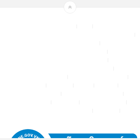
Theme by
mythemeshop
Affiliate Area
Blog
Bộ phun sương tự động để tưới cây, làm mát sân vườn nhà xưởng
Chính sách & quy định chung
CHÍNH SÁCH BẢO MẬT THÔNG TIN
CHÍNH SÁCH ĐỔI TRẢ – HOÀN TIỀN
CHÍNH SÁCH GIAO HÀNG – VẬN CHUYỂN
CHÍNH SÁCH KIỂM HÀNG
CHÍNH SÁCH THANH TOÁN
Cửa hàng
Đăng nhập
Đối tác
Giỏ hàng
Máy rửa xe mini 12V
Phụ kiện kết nối ống PE 6mm
Tài khoản của tôi
Thanh toán
THÔNG TIN LIÊN HỆ
Thông tin tài khoản đối tác bán hàng
Trang Mẫu
Tưới Biển Vàng Story