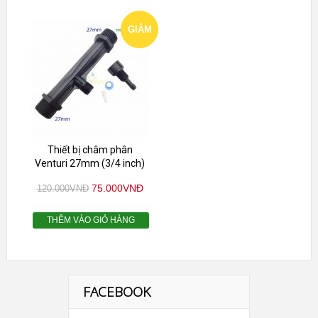
GIẢM
GIÁ!
Thiết bị châm phân
Venturi 27mm (3/4 inch)
75.000
VNĐ
120.000
VNĐ
THÊM VÀO GIỎ HÀNG
FACEBOOK