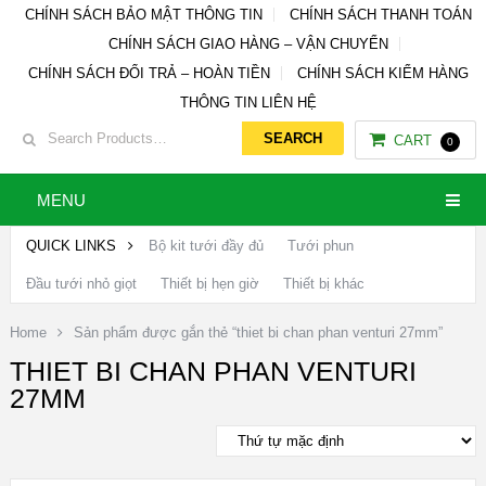
CHÍNH SÁCH BẢO MẬT THÔNG TIN
CHÍNH SÁCH THANH TOÁN
CHÍNH SÁCH GIAO HÀNG – VẬN CHUYỂN
CHÍNH SÁCH ĐỔI TRẢ – HOÀN TIỀN
CHÍNH SÁCH KIỂM HÀNG
THÔNG TIN LIÊN HỆ
CART
0
MENU
QUICK LINKS
Bộ kit tưới đầy đủ
Tưới phun
Đầu tưới nhỏ giọt
Thiết bị hẹn giờ
Thiết bị khác
Home
Sản phẩm được gắn thẻ “thiet bi chan phan venturi 27mm”
THIET BI CHAN PHAN VENTURI
27MM