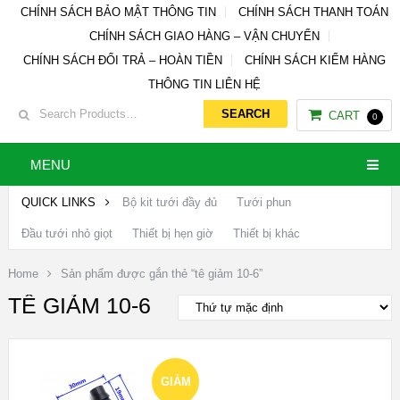
CHÍNH SÁCH BẢO MẬT THÔNG TIN
CHÍNH SÁCH THANH TOÁN
CHÍNH SÁCH GIAO HÀNG – VẬN CHUYỂN
CHÍNH SÁCH ĐỔI TRẢ – HOÀN TIỀN
CHÍNH SÁCH KIỂM HÀNG
THÔNG TIN LIÊN HỆ
CART
0
MENU
QUICK LINKS
Bộ kit tưới đầy đủ
Tưới phun
Đầu tưới nhỏ giọt
Thiết bị hẹn giờ
Thiết bị khác
Home
Sản phẩm được gắn thẻ “tê giảm 10-6”
TÊ GIẢM 10-6
GIẢM