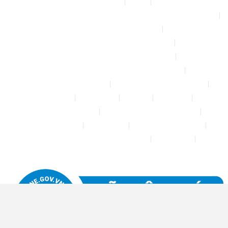
Affiliate Area
Blog
Bộ phun sương tự động để tưới cây, làm mát sân vườn nhà xưởng
Chính sách & quy định chung
CHÍNH SÁCH BẢO MẬT THÔNG TIN
CHÍNH SÁCH ĐỔI TRẢ – HOÀN TIỀN
CHÍNH SÁCH GIAO HÀNG – VẬN CHUYỂN
CHÍNH SÁCH KIỂM HÀNG
CHÍNH SÁCH THANH TOÁN
Cửa hàng
Đăng nhập
Đối tác
Giỏ hàng
Máy rửa xe mini 12V
Phụ kiện kết nối ống PE 6mm
Tài khoản của tôi
Thanh toán
THÔNG TIN LIÊN HỆ
Thông tin tài khoản đối tác bán hàng
Trang Mẫu
Tưới Biển Vàng Story