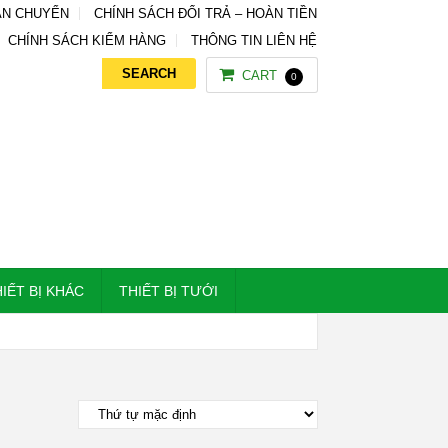
ẬN CHUYỂN
CHÍNH SÁCH ĐỔI TRẢ – HOÀN TIỀN
CHÍNH SÁCH KIỂM HÀNG
THÔNG TIN LIÊN HỆ
CART
0
IẾT BỊ KHÁC
THIẾT BỊ TƯỚI