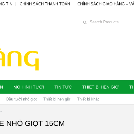
NG TIN
CHÍNH SÁCH THANH TOÁN
CHÍNH SÁCH GIAO HÀNG – V
ẪN
MÔ HÌNH TƯỚI
TIN TỨC
THIẾT BỊ HẸN GIỜ
TH
Đầu tưới nhỏ giọt
Thiết bị hẹn giờ
Thiết bị khác
”
E NHỎ GIỌT 15CM