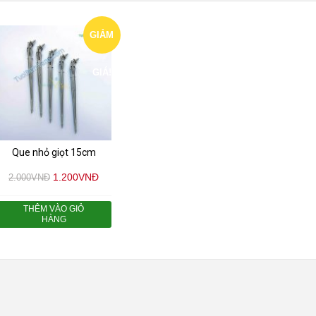
GIẢM
GIÁ!
Que nhỏ giọt 15cm
1.200
VNĐ
2.000
VNĐ
THÊM VÀO GIỎ
HÀNG