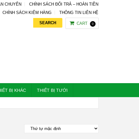
ẬN CHUYỂN
CHÍNH SÁCH ĐỔI TRẢ – HOÀN TIỀN
CHÍNH SÁCH KIỂM HÀNG
THÔNG TIN LIÊN HỆ
CART
0
IẾT BỊ KHÁC
THIẾT BỊ TƯỚI