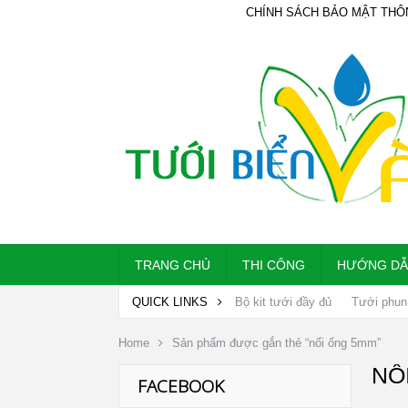
CHÍNH SÁCH BẢO MẬT THÔ
TRANG CHỦ
THI CÔNG
HƯỚNG D
QUICK LINKS
Bộ kit tưới đầy đủ
Tưới phun
Home
Sản phẩm được gắn thẻ “nối ống 5mm”
NỐ
FACEBOOK