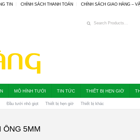
NG TIN
CHÍNH SÁCH THANH TOÁN
CHÍNH SÁCH GIAO HÀNG – V
ẪN
MÔ HÌNH TƯỚI
TIN TỨC
THIẾT BỊ HẸN GIỜ
TH
Đầu tưới nhỏ giọt
Thiết bị hẹn giờ
Thiết bị khác
I ỐNG 5MM