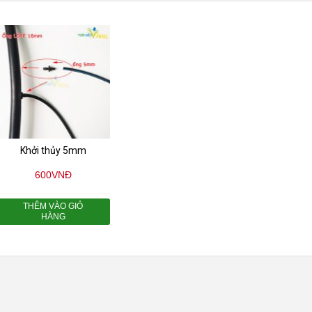
Khởi thủy 5mm
600
VNĐ
THÊM VÀO GIỎ
HÀNG