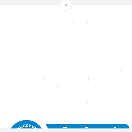
Theme by
mythemeshop
Affiliate Area
Blog
Bộ phun sương tự động để tưới cây, làm mát sân vườn nhà xưởng
Chính sách & quy định chung
CHÍNH SÁCH BẢO MẬT THÔNG TIN
CHÍNH SÁCH ĐỔI TRẢ – HOÀN TIỀN
CHÍNH SÁCH GIAO HÀNG – VẬN CHUYỂN
CHÍNH SÁCH KIỂM HÀNG
CHÍNH SÁCH THANH TOÁN
Cửa hàng
Đăng nhập
Đối tác
Giỏ hàng
Máy rửa xe mini 12V
Phụ kiện kết nối ống PE 6mm
Tài khoản của tôi
Thanh toán
THÔNG TIN LIÊN HỆ
Thông tin tài khoản đối tác bán hàng
Trang Mẫu
Tưới Biển Vàng Story