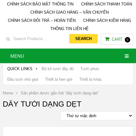
CHÍNH SÁCH BẢO MẬT THÔNG TIN
CHÍNH SÁCH THANH TOÁN
CHÍNH SÁCH GIAO HÀNG – VẬN CHUYỂN
CHÍNH SÁCH ĐỔI TRẢ – HOÀN TIỀN
CHÍNH SÁCH KIỂM HÀNG
THÔNG TIN LIÊN HỆ
CART
0
MENU
QUICK LINKS
Bộ kit tưới đầy đủ
Tưới phun
Đầu tưới nhỏ giọt
Thiết bị hẹn giờ
Thiết bị khác
Home
Sản phẩm được gắn thẻ “dây tưới dạng dẹt”
DÂY TƯỚI DẠNG DẸT