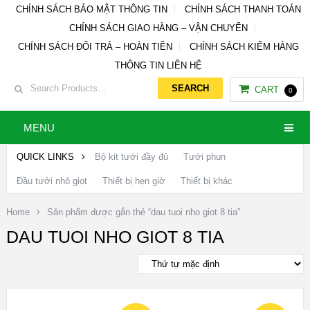
CHÍNH SÁCH BẢO MẬT THÔNG TIN
CHÍNH SÁCH THANH TOÁN
CHÍNH SÁCH GIAO HÀNG – VẬN CHUYỂN
CHÍNH SÁCH ĐỔI TRẢ – HOÀN TIỀN
CHÍNH SÁCH KIỂM HÀNG
THÔNG TIN LIÊN HỆ
CART
0
MENU
QUICK LINKS
Bộ kit tưới đầy đủ
Tưới phun
Đầu tưới nhỏ giọt
Thiết bị hẹn giờ
Thiết bị khác
Home
Sản phẩm được gắn thẻ “dau tuoi nho giot 8 tia”
DAU TUOI NHO GIOT 8 TIA