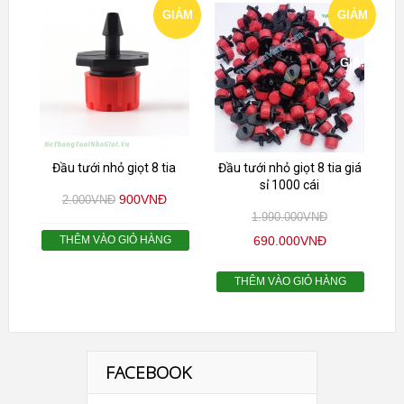
GIẢM
GIẢM
GIÁ!
GIÁ!
Đầu tưới nhỏ giọt 8 tia
Đầu tưới nhỏ giọt 8 tia giá
sỉ 1000 cái
900
VNĐ
2.000
VNĐ
1.990.000
VNĐ
THÊM VÀO GIỎ HÀNG
690.000
VNĐ
THÊM VÀO GIỎ HÀNG
FACEBOOK