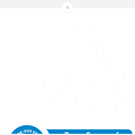
Theme by
mythemeshop
Affiliate Area
Blog
Bộ phun sương tự động để tưới cây, làm mát sân vườn nhà xưởng
Chính sách & quy định chung
CHÍNH SÁCH BẢO MẬT THÔNG TIN
CHÍNH SÁCH ĐỔI TRẢ – HOÀN TIỀN
CHÍNH SÁCH GIAO HÀNG – VẬN CHUYỂN
CHÍNH SÁCH KIỂM HÀNG
CHÍNH SÁCH THANH TOÁN
Cửa hàng
Đăng nhập
Đối tác
Giỏ hàng
Máy rửa xe mini 12V
Phụ kiện kết nối ống PE 6mm
Tài khoản của tôi
Thanh toán
THÔNG TIN LIÊN HỆ
Thông tin tài khoản đối tác bán hàng
Trang Mẫu
Tưới Biển Vàng Story