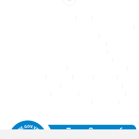
Theme by
mythemeshop
Affiliate Area
Blog
Bộ phun sương tự động để tưới cây, làm mát sân vườn nhà xưởng
Chính sách & quy định chung
CHÍNH SÁCH BẢO MẬT THÔNG TIN
CHÍNH SÁCH ĐỔI TRẢ – HOÀN TIỀN
CHÍNH SÁCH GIAO HÀNG – VẬN CHUYỂN
CHÍNH SÁCH KIỂM HÀNG
CHÍNH SÁCH THANH TOÁN
Cửa hàng
Đăng nhập
Đối tác
Giỏ hàng
Máy rửa xe mini 12V
Phụ kiện kết nối ống PE 6mm
Tài khoản của tôi
Thanh toán
THÔNG TIN LIÊN HỆ
Thông tin tài khoản đối tác bán hàng
Trang Mẫu
Tưới Biển Vàng Story