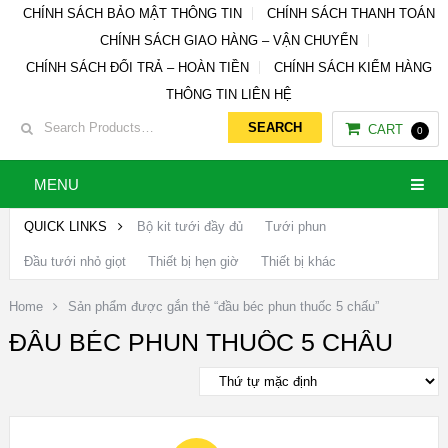
CHÍNH SÁCH BẢO MẬT THÔNG TIN
CHÍNH SÁCH THANH TOÁN
CHÍNH SÁCH GIAO HÀNG – VẬN CHUYỂN
CHÍNH SÁCH ĐỔI TRẢ – HOÀN TIỀN
CHÍNH SÁCH KIỂM HÀNG
THÔNG TIN LIÊN HỆ
CART
0
MENU
QUICK LINKS
Bộ kit tưới đầy đủ
Tưới phun
Đầu tưới nhỏ giọt
Thiết bị hẹn giờ
Thiết bị khác
Home
Sản phẩm được gắn thẻ “đầu béc phun thuốc 5 chấu”
ĐẦU BÉC PHUN THUỐC 5 CHẤU