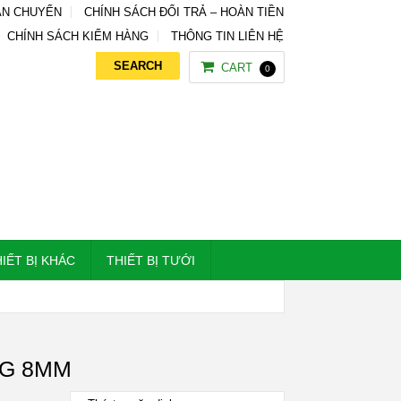
ẬN CHUYỂN
CHÍNH SÁCH ĐỔI TRẢ – HOÀN TIỀN
CHÍNH SÁCH KIỂM HÀNG
THÔNG TIN LIÊN HỆ
CART
0
IẾT BỊ KHÁC
THIẾT BỊ TƯỚI
NG 8MM