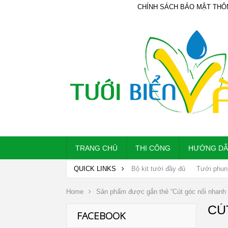
CHÍNH SÁCH BẢO MẬT THÔ
TRANG CHỦ
THI CÔNG
HƯỚNG D
QUICK LINKS
Bộ kit tưới đầy đủ
Tưới phun
Home
Sản phẩm được gắn thẻ “Cút góc nối nhan
CÚ
FACEBOOK