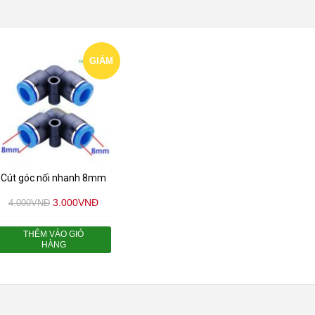
GIẢM
GIÁ!
Cút góc nối nhanh 8mm
3.000
VNĐ
4.000
VNĐ
THÊM VÀO GIỎ
HÀNG