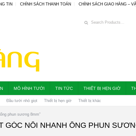
NG TIN
CHÍNH SÁCH THANH TOÁN
CHÍNH SÁCH GIAO HÀNG – V
ẪN
MÔ HÌNH TƯỚI
TIN TỨC
THIẾT BỊ HẸN GIỜ
TH
Đầu tưới nhỏ giọt
Thiết bị hẹn giờ
Thiết bị khác
h ống phun sương 8mm”
T GÓC NỐI NHANH ỐNG PHUN SƯƠ