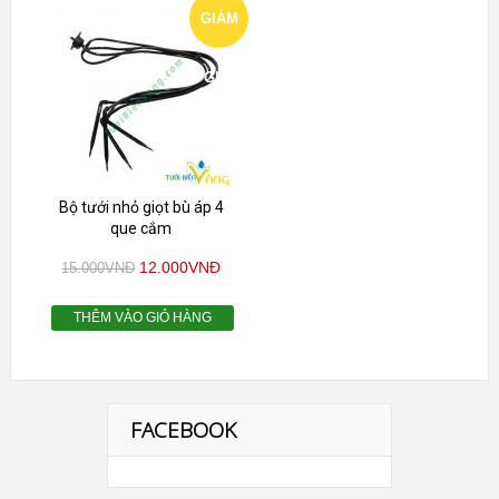
GIẢM
GIÁ!
Bộ tưới nhỏ giọt bù áp 4
que cắm
12.000
VNĐ
15.000
VNĐ
THÊM VÀO GIỎ HÀNG
FACEBOOK