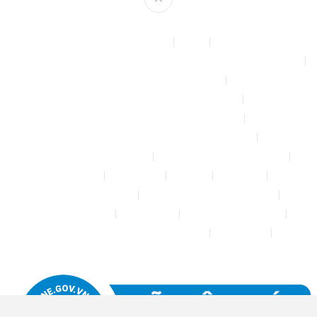
Theme by
mythemeshop
Affiliate Area
Blog
Bộ phun sương tự động để tưới cây, làm mát sân vườn nhà xưởng
Chính sách & quy định chung
CHÍNH SÁCH BẢO MẬT THÔNG TIN
CHÍNH SÁCH ĐỔI TRẢ – HOÀN TIỀN
CHÍNH SÁCH GIAO HÀNG – VẬN CHUYỂN
CHÍNH SÁCH KIỂM HÀNG
CHÍNH SÁCH THANH TOÁN
Cửa hàng
Đăng nhập
Đối tác
Giỏ hàng
Máy rửa xe mini 12V
Phụ kiện kết nối ống PE 6mm
Tài khoản của tôi
Thanh toán
THÔNG TIN LIÊN HỆ
Thông tin tài khoản đối tác bán hàng
Trang Mẫu
Tưới Biển Vàng Story