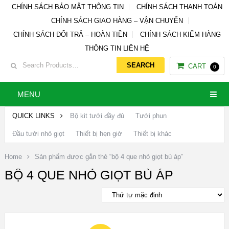
CHÍNH SÁCH BẢO MẬT THÔNG TIN
CHÍNH SÁCH THANH TOÁN
CHÍNH SÁCH GIAO HÀNG – VẬN CHUYỂN
CHÍNH SÁCH ĐỔI TRẢ – HOÀN TIỀN
CHÍNH SÁCH KIỂM HÀNG
THÔNG TIN LIÊN HỆ
CART
0
MENU
QUICK LINKS
Bộ kit tưới đầy đủ
Tưới phun
Đầu tưới nhỏ giọt
Thiết bị hẹn giờ
Thiết bị khác
Home
Sản phẩm được gắn thẻ “bộ 4 que nhỏ giọt bù áp”
BỘ 4 QUE NHỎ GIỌT BÙ ÁP