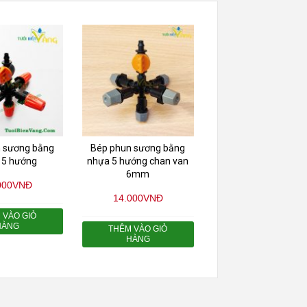
 sương bằng
Bép phun sương bằng
 5 hướng
nhựa 5 hướng chan van
6mm
000
VNĐ
14.000
VNĐ
 VÀO GIỎ
HÀNG
THÊM VÀO GIỎ
HÀNG