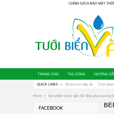
CHÍNH SÁCH BẢO MẬT THÔ
TRANG CHỦ
THI CÔNG
HƯỚNG D
QUICK LINKS
Bộ kit tưới đầy đủ
Tưới phun
Home
Sản phẩm được gắn thẻ “Bép phun sương 
BÉ
FACEBOOK