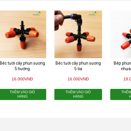
Béc tưới cây phun sương
Béc tưới cây phun sương
Bép phun
5 hướng
5 tia
nhựa
16.000
VNĐ
16.000
VNĐ
18.
THÊM VÀO GIỎ
THÊM VÀO GIỎ
THÊM
HÀNG
HÀNG