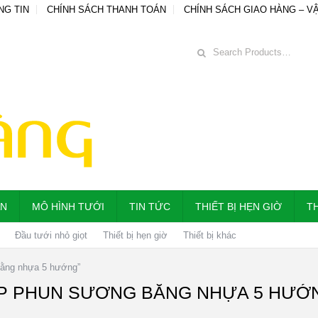
NG TIN
CHÍNH SÁCH THANH TOÁN
CHÍNH SÁCH GIAO HÀNG – V
ẪN
MÔ HÌNH TƯỚI
TIN TỨC
THIẾT BỊ HẸN GIỜ
TH
Đầu tưới nhỏ giọt
Thiết bị hẹn giờ
Thiết bị khác
bằng nhựa 5 hướng”
P PHUN SƯƠNG BẰNG NHỰA 5 HƯỚ