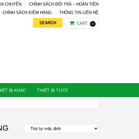
ẬN CHUYỂN
CHÍNH SÁCH ĐỔI TRẢ – HOÀN TIỀN
CHÍNH SÁCH KIỂM HÀNG
THÔNG TIN LIÊN HỆ
CART
0
IẾT BỊ KHÁC
THIẾT BỊ TƯỚI
NG